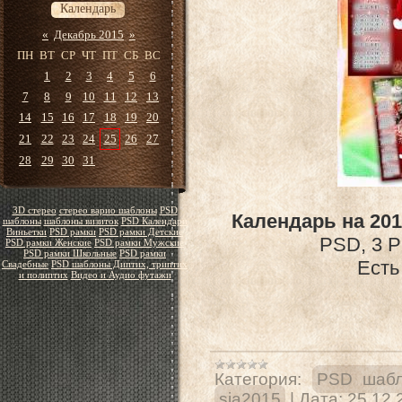
Календарь
«
Декабрь 2015
»
ПН
ВТ
СР
ЧТ
ПТ
СБ
ВС
1
2
3
4
5
6
7
8
9
10
11
12
13
14
15
16
17
18
19
20
21
22
23
24
25
26
27
28
29
30
31
3D стерео
стерео варио шаблоны
PSD
Календарь на 201
шаблоны
шаблоны визиток
PSD Календари
Виньетки
PSD рамки
PSD рамки Детские
PSD, 3 P
PSD рамки Женские
PSD рамки Мужские
PSD рамки Школьные
PSD рамки
Есть
Свадебные
PSD шаблоны Диптих, триптих
и полиптих
Видео и Аудио футажи
Категория:
PSD шабл
sia2015
|
Дата:
25.12.