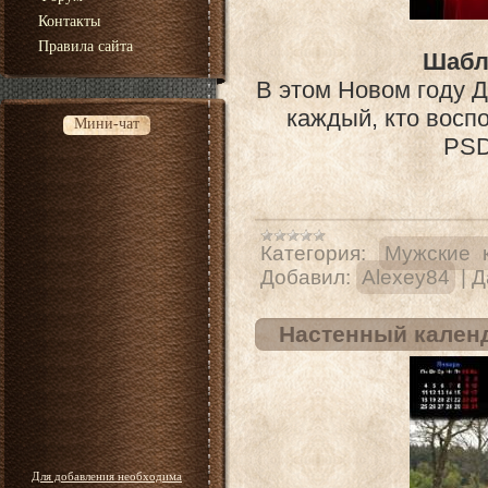
Контакты
Правила сайта
Шабл
В этом Новом году 
каждый, кто вос
Мини-чат
PSD 
Категория:
Мужские 
Добавил:
Alexey84
|
Д
Настенный календ
Для добавления необходима