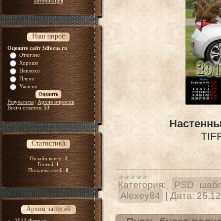
авторизация
Наш опрос
Оцените сайт 3dfocus.ru
Отлично
Хорошо
Неплохо
Плохо
Ужасно
Результаты
|
Архив опросов
Всего ответов:
53
Настенны
TIFF
Статистика
Онлайн всего:
1
Гостей:
1
Пользователей:
0
Категория:
PSD шабл
Alexey84
|
Дата:
25.12
Архив записей
2013 Февраль