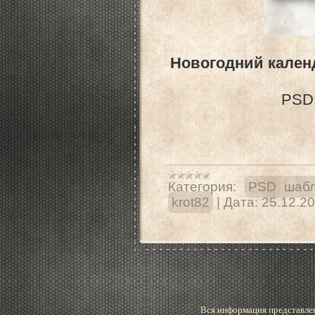
Новогодний календ
PSD 
Категория:
PSD шабл
krot82
|
Дата:
25.12.2
Вся информация представлен