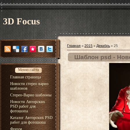
3D Focus
Главная
»
2015
»
Декабрь
»
25
Шаблон psd - Нов
Меню сайта
Главная страница
Новости стерео варио
шаблонов
Стерео-Варио шаблоны
Новости Авторских
PSD работ для
фотошопа
Каталог Авторских PSD
работ для фотошопа
Форум