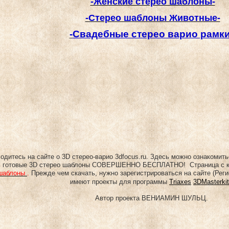
-Женские стерео шаблоны-
-Стерео шаблоны Животные-
-
Свадебные стерео варио рамк
одитесь на сайте о 3D стерео-варио 3dfocus.ru. Здесь можно ознакомить
ь готовые 3D стерео шаблоны СОВЕРШЕННО
БЕСПЛАТНО! Страница с к
шаблоны
.
Прежде чем скачать, нужно зарегистрироваться
на сайте (Рег
имеют проекты для программы
Triaxes
3DMasterkit
Автор
проекта ВЕНИАМИН ШУЛЬЦ.