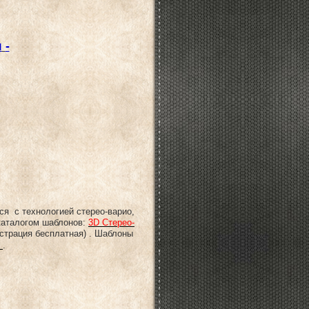
и
-
ся с технологией стерео-варио,
аталогом шаблонов:
3D Стерео-
истрация бесплатная) . Шаблоны
.