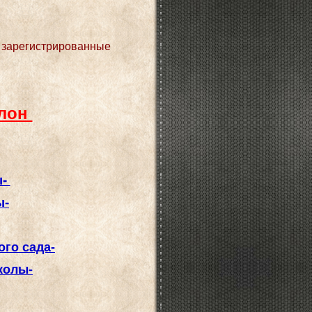
о зарегистрированные
блон
ы-
ы-
го сада-
колы-