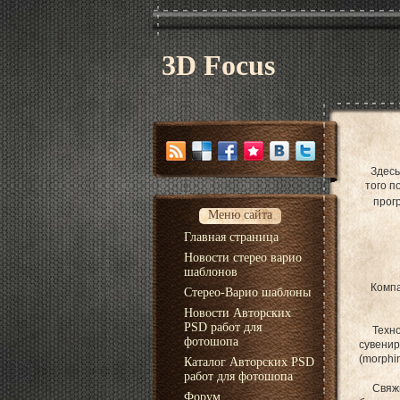
3D Focus
Здесь
того п
прог
Меню сайта
Главная страница
Новости стерео варио
шаблонов
Компа
Стерео-Варио шаблоны
Новости Авторских
PSD работ для
Техн
фотошопа
сувени
(morphi
Каталог Авторских PSD
работ для фотошопа
Свяж
Форум