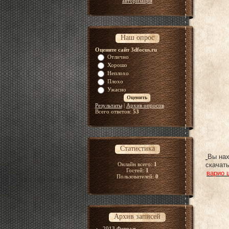
авторизация
Наш опрос
Оцените сайт 3dfocus.ru
Отлично
Хорошо
Неплохо
Плохо
Ужасно
Результаты
|
Архив опросов
Всего ответов:
53
Статистика
Вы нах
Онлайн всего:
1
скачат
Гостей:
1
варио 
Пользователей:
0
Архив записей
2013 Февраль