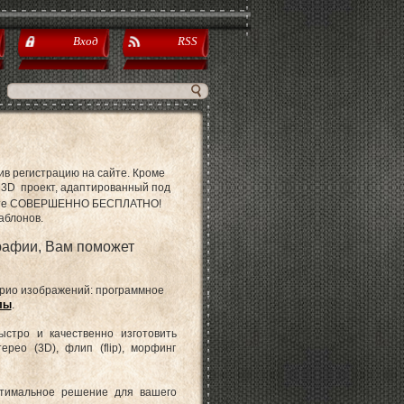
Вход
RSS
ив регистрацию на сайте. Кроме
й 3D проект, адаптированный под
айте СОВЕРШЕННО БЕСПЛАТНО!
аблонов.
рафии, Вам поможет
арио изображений:
программное
лы
.
ыстро и качественно изготовить
рео (3D), флип (flip), морфинг
птимальное решение для вашего