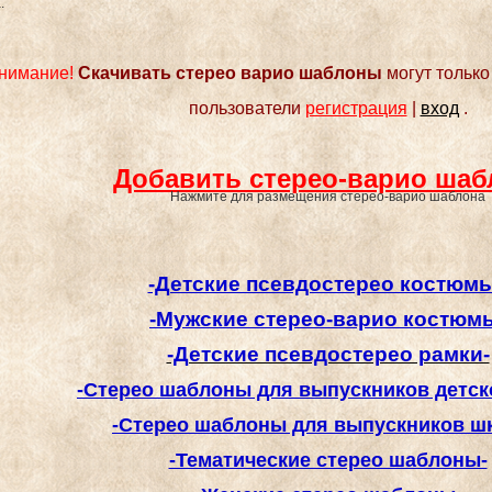
.
нимание!
Скачивать стерео варио шаблоны
могут тольк
пользователи
регистрация
|
вход
.
Добавить стерео-варио ша
Нажмите для размещения стерео-варио шаблона
-Детские псевдостерео костюм
-Мужские стерео-варио костюм
-Детские псевдостерео рамки-
-Стерео шаблоны для выпускников детско
-Стерео шаблоны для выпускников ш
-Тематические стерео шаблоны-