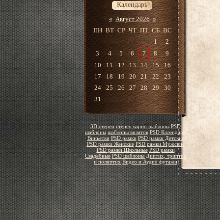
Календарь
«
Август 2026
»
ПН
ВТ
СР
ЧТ
ПТ
СБ
ВС
1
2
3
4
5
6
7
8
9
10
11
12
13
14
15
16
17
18
19
20
21
22
23
24
25
26
27
28
29
30
31
3D стерео
стерео варио шаблоны
PSD
шаблоны
шаблоны визиток
PSD Календари
Виньетки
PSD рамки
PSD рамки Детские
PSD рамки Женские
PSD рамки Мужские
PSD рамки Школьные
PSD рамки
Свадебные
PSD шаблоны Диптих, триптих
и полиптих
Видео и Аудио футажи