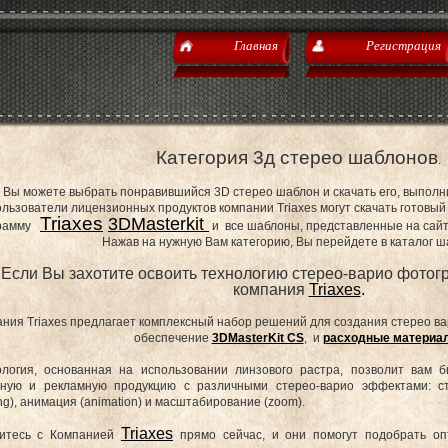
Главная
Регистрация
Категория 3д стерео шаблонов
.
 Вы можете выбрать понравившийся 3D стерео шаблон и cкачать его, выполн
ользователи лицензионных продуктов компании Triaxes могут скачать готовы
Triaxes
3DMasterkit
рамму
и все шаблоны, представленные на с
Нажав на нужную Вам категорию, Вы перейдете в каталог ш
Если Вы захотите освоить технологию стерео-варио фотог
компания
Triaxes
.
ния Triaxes предлагает комплексный набор решений для создания стерео в
обеспечение
3DMasterKit CS
, и
расходные материа
ология, основанная на использовании линзового растра, позволит вам б
рную и рекламную продукцию с различными стерео-варио эффектами: сте
ng), анимация (animation) и масштабирование (zoom).
Triaxes
итесь с Компанией
прямо сейчас, и они помогут подобрать о