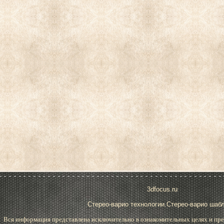
3dfocus.ru
Стерео-варио технологии.Стерео-варио шаб
Вся информация представлена исключительно в ознакомительных целях и пре