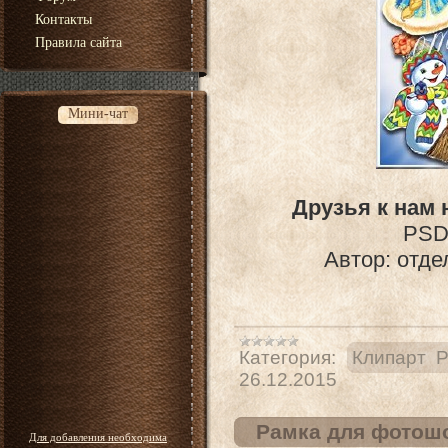
Контакты
Правила сайта
Мини-чат
Друзья к нам 
PSD 
Автор: отде
Категория:
Клипарт 
26.12.2015
Рамка для фотошо
Для добавления необходима