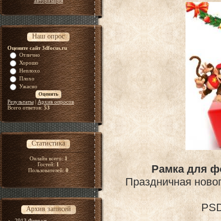
авторизация
Наш опрос
Оцените сайт 3dfocus.ru
Отлично
Хорошо
Неплохо
Плохо
Ужасно
Результаты
|
Архив опросов
Всего ответов:
53
Статистика
Онлайн всего:
1
Гостей:
1
Рамка для ф
Пользователей:
0
Праздничная новог
PSD
Архив записей
2013 Февраль