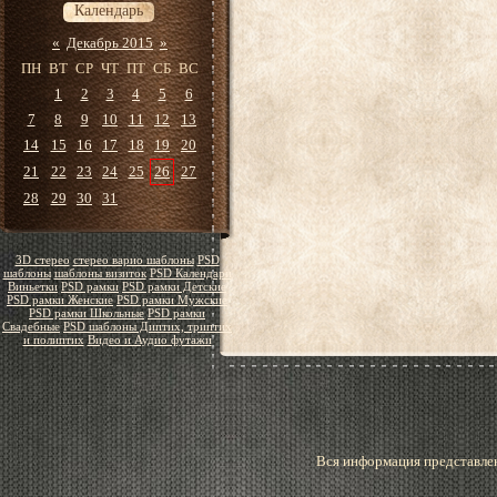
Календарь
«
Декабрь 2015
»
ПН
ВТ
СР
ЧТ
ПТ
СБ
ВС
1
2
3
4
5
6
7
8
9
10
11
12
13
14
15
16
17
18
19
20
21
22
23
24
25
26
27
28
29
30
31
3D стерео
стерео варио шаблоны
PSD
шаблоны
шаблоны визиток
PSD Календари
Виньетки
PSD рамки
PSD рамки Детские
PSD рамки Женские
PSD рамки Мужские
PSD рамки Школьные
PSD рамки
Свадебные
PSD шаблоны Диптих, триптих
и полиптих
Видео и Аудио футажи
Вся информация представлен