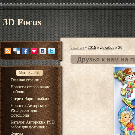
3D Focus
Главная
»
2015
»
Декабрь
»
26
Друзья к нам на п
Меню сайта
Главная страница
Новости стерео варио
шаблонов
Стерео-Варио шаблоны
Новости Авторских
PSD работ для
фотошопа
Каталог Авторских PSD
работ для фотошопа
Форум