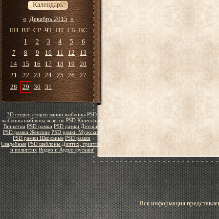
Календарь
«
Декабрь 2015
»
ПН
ВТ
СР
ЧТ
ПТ
СБ
ВС
1
2
3
4
5
6
7
8
9
10
11
12
13
14
15
16
17
18
19
20
21
22
23
24
25
26
27
28
29
30
31
3D стерео
стерео варио шаблоны
PSD
шаблоны
шаблоны визиток
PSD Календари
Виньетки
PSD рамки
PSD рамки Детские
PSD рамки Женские
PSD рамки Мужские
PSD рамки Школьные
PSD рамки
Свадебные
PSD шаблоны Диптих, триптих
и полиптих
Видео и Аудио футажи
Вся информация представлен