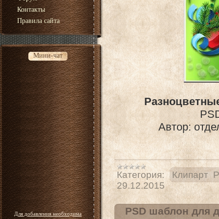
Контакты
Правила сайта
Мини-чат
Разноцветные
PSD
Автор: отде
Категория:
Клипарт 
29.12.2015
PSD шаблон для д
Для добавления необходима