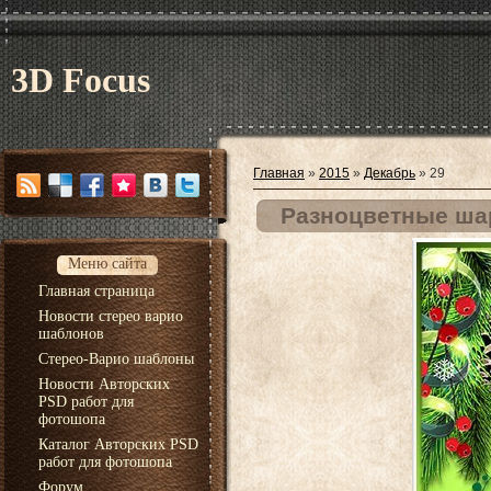
3D Focus
Главная
»
2015
»
Декабрь
»
29
Разноцветные шар
Меню сайта
Главная страница
Новости стерео варио
шаблонов
Стерео-Варио шаблоны
Новости Авторских
PSD работ для
фотошопа
Каталог Авторских PSD
работ для фотошопа
Форум