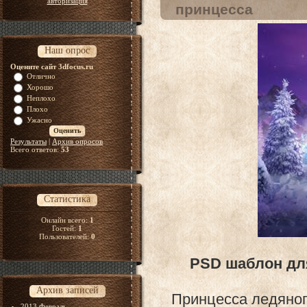
авторизация
принцесса
Наш опрос
Оцените сайт 3dfocus.ru
Отлично
Хорошо
Неплохо
Плохо
Ужасно
Результаты
|
Архив опросов
Всего ответов:
53
Статистика
Онлайн всего:
1
Гостей:
1
Пользователей:
0
PSD шаблон для
Архив записей
Принцесса ледяног
2013 Февраль