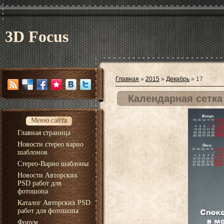
3D Focus
Главная
»
2015
»
Декабрь
»
17
Календарная сетка
Меню сайта
Главная страница
Новости стерео варио
шаблонов
Стерео-Варио шаблоны
Новости Авторских
PSD работ для
фотошопа
Каталог Авторских PSD
работ для фотошопа
Форум