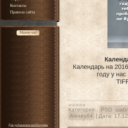
Контакты
Правила сайта
Мини-чат
Календа
Календарь на 2016
году у нас
TIFF
Категория:
PSD шабл
Alexey84
|
Дата:
17.12
Для добавления необходима