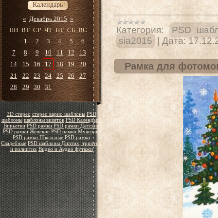
Календарь
«
Декабрь 2015
»
Категория:
PSD шабл
ПН
ВТ
СР
ЧТ
ПТ
СБ
ВС
sia2015
|
Дата:
17.12.
1
2
3
4
5
6
7
8
9
10
11
12
13
14
15
16
17
18
19
20
Рамка для фотомон
21
22
23
24
25
26
27
28
29
30
31
3D стерео
стерео варио шаблоны
PSD
шаблоны
шаблоны визиток
PSD Календари
Виньетки
PSD рамки
PSD рамки Детские
PSD рамки Женские
PSD рамки Мужские
PSD рамки Школьные
PSD рамки
Свадебные
PSD шаблоны Диптих, триптих
и полиптих
Видео и Аудио футажи