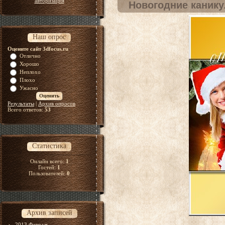
авторизация
Новогодние канику
Наш опрос
Оцените сайт 3dfocus.ru
Отлично
Хорошо
Неплохо
Плохо
Ужасно
Результаты
|
Архив опросов
Всего ответов:
53
Статистика
Онлайн всего:
1
Гостей:
1
Пользователей:
0
Архив записей
2013 Февраль