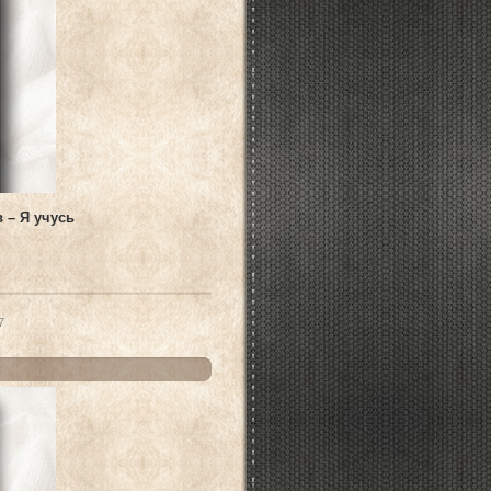
 – Я учусь
7