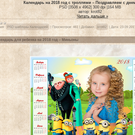
Календарь на 2018 год с троллями – Поздравляем с дн
PSD |3508 x 4962| 300 dpi |164 MB
автор: krot82
...
Читать дальше »
ия:
PSD шаблоны Календарей
|
Просмотров:
461
|
Добавил:
krot82
|
Дата:
23.09.201
ендарь для ребенка на 2018 год – Миньоны