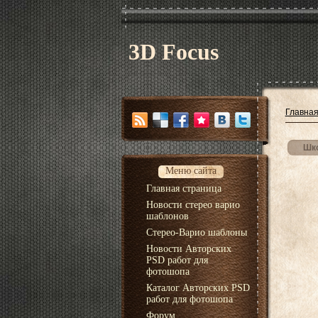
3D Focus
Главна
Шко
Меню сайта
Главная страница
Новости стерео варио
шаблонов
Стерео-Варио шаблоны
Новости Авторских
PSD работ для
фотошопа
Каталог Авторских PSD
работ для фотошопа
Форум