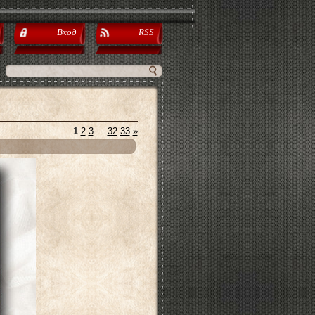
Вход
RSS
1
2
3
...
32
33
»