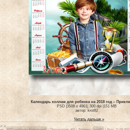
Календарь коллаж для ребенка на 2018 год – Прик
PSD |3508 x 4961| 300 dpi |151 MB
автор: krot82
...
Читать дальше »
ия:
PSD шаблоны Календарей
|
Просмотров:
401
|
Добавил:
krot82
|
Дата:
11.09.201