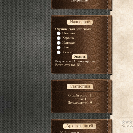
авторизация
Наш опрос
Оцените сайт 3dfocus.ru
Отлично
Хорошо
Неплохо
Плохо
Ужасно
Результаты
|
Архив опросов
Всего ответов:
53
Статистика
Онлайн всего:
1
Гостей:
1
Пользователей:
0
Архив записей
Категор
2013 Февраль