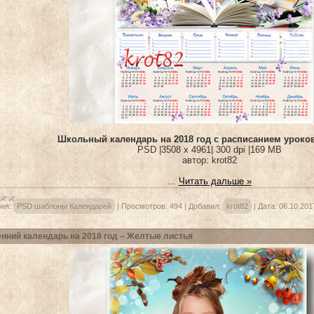
Школьный календарь на 2018 год с расписанием уроков
PSD |3508 x 4961| 300 dpi |169 MB
автор: krot82
...
Читать дальше »
ия:
PSD шаблоны Календарей
|
Просмотров:
494
|
Добавил:
krot82
|
Дата:
06.10.201
нний календарь на 2018 год – Желтые листья