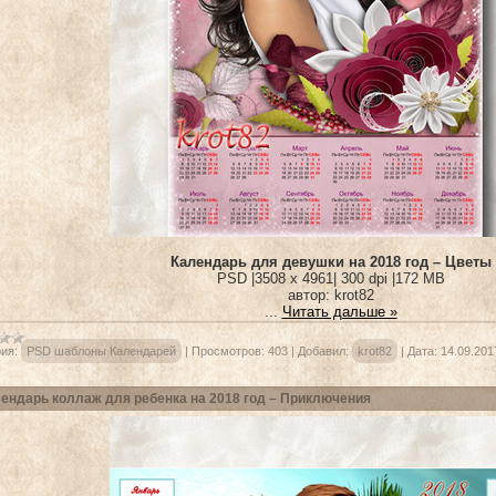
Календарь для девушки на 2018 год – Цветы
PSD |3508 x 4961| 300 dpi |172 MB
автор: krot82
...
Читать дальше »
ия:
PSD шаблоны Календарей
|
Просмотров:
403
|
Добавил:
krot82
|
Дата:
14.09.201
ендарь коллаж для ребенка на 2018 год – Приключения