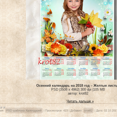
Осенний календарь на 2018 год – Желтые лист
PSD |3508 x 4962| 300 dpi |105 MB
автор: krot82
...
Читать дальше »
ия:
PSD шаблоны Календарей
|
Просмотров:
423
|
Добавил:
krot82
|
Дата:
02.10.201