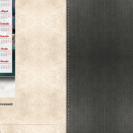
лючения
7