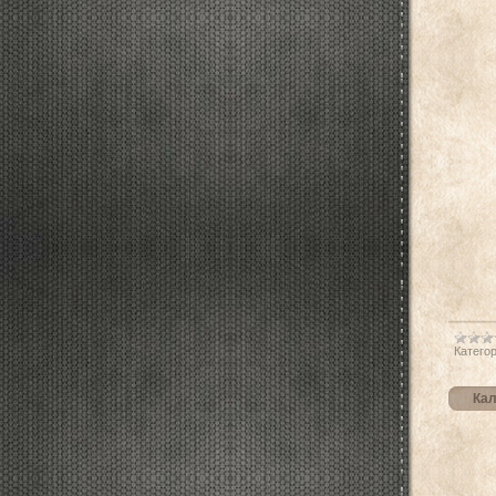
Категор
Кал