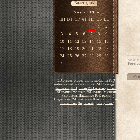
Календарь
«
Август 2026
»
ПН
ВТ
СР
ЧТ
ПТ
СБ
ВС
1
2
3
4
5
6
7
8
9
10
11
12
13
14
15
16
17
18
19
20
21
22
23
24
25
26
27
28
29
30
31
Категор
Кал
3D стерео
стерео варио шаблоны
PSD
шаблоны
шаблоны визиток
PSD Календари
Виньетки
PSD рамки
PSD рамки Детские
PSD рамки Женские
PSD рамки Мужские
PSD рамки Школьные
PSD рамки
Свадебные
PSD шаблоны Диптих, триптих
и полиптих
Видео и Аудио футажи