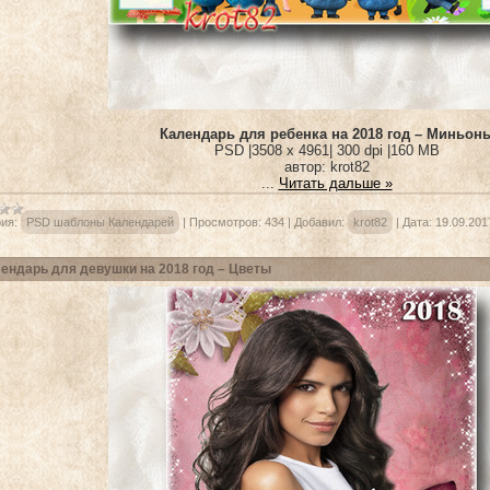
Календарь для ребенка на 2018 год – Миньон
PSD |3508 x 4961| 300 dpi |160 MB
автор: krot82
...
Читать дальше »
ия:
PSD шаблоны Календарей
|
Просмотров:
434
|
Добавил:
krot82
|
Дата:
19.09.201
ендарь для девушки на 2018 год – Цветы