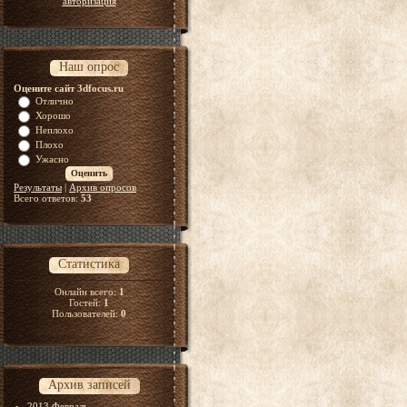
авторизация
Наш опрос
Оцените сайт 3dfocus.ru
Отлично
Хорошо
Неплохо
Плохо
Ужасно
Результаты
|
Архив опросов
Всего ответов:
53
Статистика
Онлайн всего:
1
Гостей:
1
Пользователей:
0
Архив записей
2013 Февраль