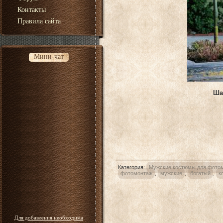
Контакты
Правила сайта
Мини-чат
Ша
Категория
:
Мужские костюмы для фото
фотомонтаж
,
мужские
,
богатый
,
к
Для добавления необходима