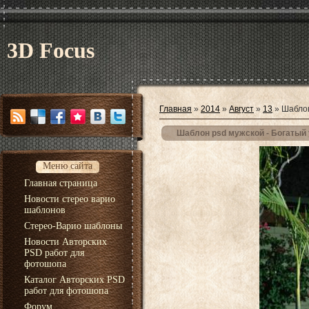
3D Focus
Главная
»
2014
»
Август
»
13
» Шаблон
Шаблон psd мужской - Богатый 
Меню сайта
Главная страница
Новости стерео варио
шаблонов
Стерео-Варио шаблоны
Новости Авторских
PSD работ для
фотошопа
Каталог Авторских PSD
работ для фотошопа
Форум