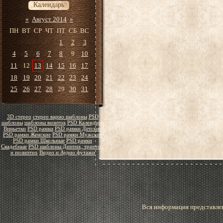
Календарь
«
Август 2014
»
ПН
ВТ
СР
ЧТ
ПТ
СБ
ВС
1
2
3
4
5
6
7
8
9
10
11
12
13
14
15
16
17
18
19
20
21
22
23
24
25
26
27
28
29
30
31
3D стерео
стерео варио шаблоны
PSD
шаблоны
шаблоны визиток
PSD Календари
Виньетки
PSD рамки
PSD рамки Детские
PSD рамки Женские
PSD рамки Мужские
PSD рамки Школьные
PSD рамки
Свадебные
PSD шаблоны Диптих, триптих
и полиптих
Видео и Аудио футажи
Вся информация представлен