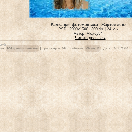
Рамка для фотомонтажа - Жаркое лето
PSD | 2000x1500 | 300 dpi | 24 Мб
Автор: Alexey84
...
Читать дальше »
ия:
PSD рамки Женские
|
Просмотров:
560
|
Добавил:
Alexey84
|
Дата:
15.08.2014