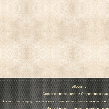
3dfocus.ru
Стерео-варио технологии.Стерео-варио шаб
Вся информация представлена исключительно в ознакомительных целях и пре
Данный проект является некоммерческим