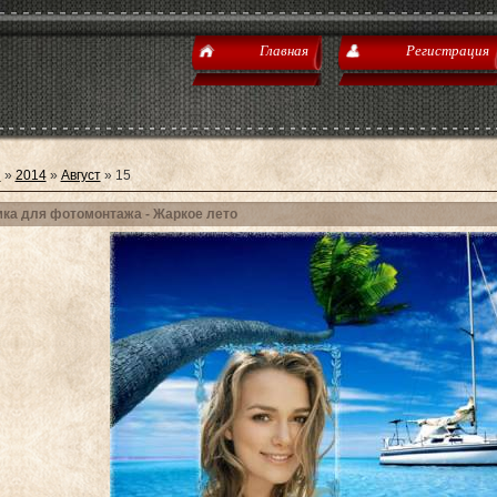
Главная
Регистрация
я
»
2014
»
Август
»
15
ка для фотомонтажа - Жаркое лето