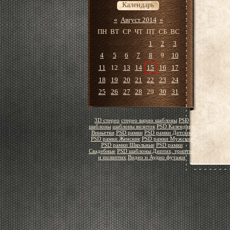
Календарь
«
Август 2014
»
ПН
ВТ
СР
ЧТ
ПТ
СБ
ВС
1
2
3
4
5
6
7
8
9
10
11
12
13
14
15
16
17
18
19
20
21
22
23
24
25
26
27
28
29
30
31
3D стерео
стерео варио шаблоны
PSD
шаблоны
шаблоны визиток
PSD Календари
Виньетки
PSD рамки
PSD рамки Детские
PSD рамки Женские
PSD рамки Мужские
PSD рамки Школьные
PSD рамки
Свадебные
PSD шаблоны Диптих, триптих
и полиптих
Видео и Аудио футажи