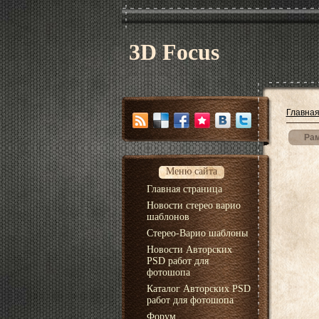
3D Focus
Главна
Рам
Меню сайта
Главная страница
Новости стерео варио
шаблонов
Стерео-Варио шаблоны
Новости Авторских
PSD работ для
фотошопа
Каталог Авторских PSD
работ для фотошопа
Форум