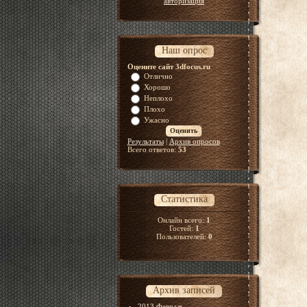
авторизация
Наш опрос
Оцените сайт 3dfocus.ru
Отлично
Хорошо
Неплохо
Плохо
Ужасно
Результаты
|
Архив опросов
Всего ответов:
53
Статистика
Онлайн всего:
1
Гостей:
1
Пользователей:
0
Архив записей
2013 Февраль