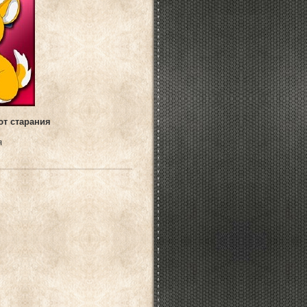
т старания
я