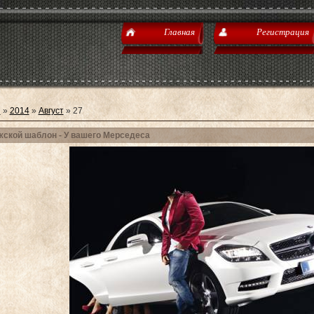
Главная
Регистрация
я
»
2014
»
Август
»
27
ской шаблон - У вашего Мерседеса