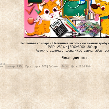
Школьный клипарт - Отличные школьные знания требую
PSD | 259 мб | 5000*5000 | 300 dpi
Автор: отделила от фона и составила набор Тус
...
Читать дальше »
ия:
Клипарт PSD
|
Просмотров:
505
|
Добавил:
Туся
|
Дата:
27.08.2014