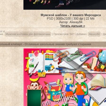
Мужской шаблон - У вашего Мерседеса
PSD | 3000x2100 | 300 dpi | 22 Мб
Автор: Alexey84
...
Читать дальше »
ия:
Мужские костюмы для фотомонтажа
|
Просмотров:
547
|
Добавил:
Alexey84
|
Да
льный клипарт - Отличные школьные знания требуют старания