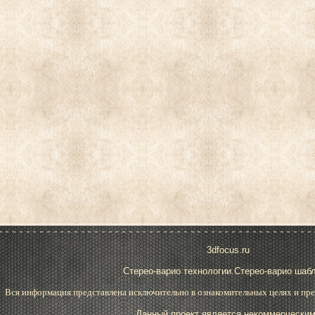
3dfocus.ru
Стерео-варио технологии.Стерео-варио шаб
Вся информация представлена исключительно в ознакомительных целях и пре
Данный проект является некоммерческим