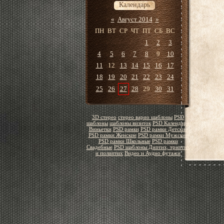
Календарь
«
Август 2014
»
ПН
ВТ
СР
ЧТ
ПТ
СБ
ВС
1
2
3
4
5
6
7
8
9
10
11
12
13
14
15
16
17
18
19
20
21
22
23
24
25
26
27
28
29
30
31
3D стерео
стерео варио шаблоны
PSD
шаблоны
шаблоны визиток
PSD Календари
Виньетки
PSD рамки
PSD рамки Детские
PSD рамки Женские
PSD рамки Мужские
PSD рамки Школьные
PSD рамки
Свадебные
PSD шаблоны Диптих, триптих
и полиптих
Видео и Аудио футажи