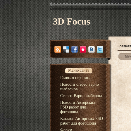
3D Focus
Главна
Муж
Меню сайта
Главная страница
Новости стерео варио
шаблонов
Стерео-Варио шаблоны
Новости Авторских
PSD работ для
фотошопа
Каталог Авторских PSD
работ для фотошопа
Форум