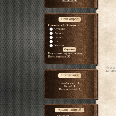
авторизация
Наш опрос
Оцените сайт 3dfocus.ru
Отлично
Хорошо
Неплохо
Плохо
Ужасно
Результаты
|
Архив опросов
Всего ответов:
53
Категор
Статистика
Онлайн всего:
1
Гостей:
1
Пользователей:
0
Архив записей
2013 Февраль