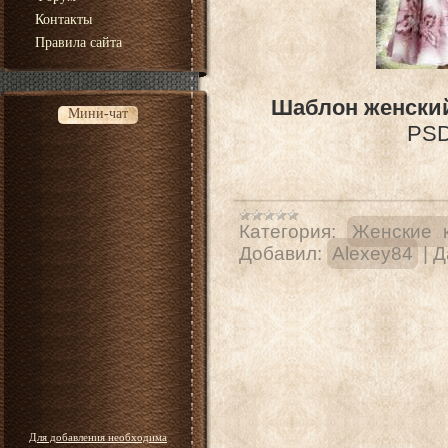
Контакты
Правила сайта
Шаблон женский
Мини-чат
PSD 
Категория:
Женские 
Добавил:
Alexey84
|
Д
Для добавления необходима