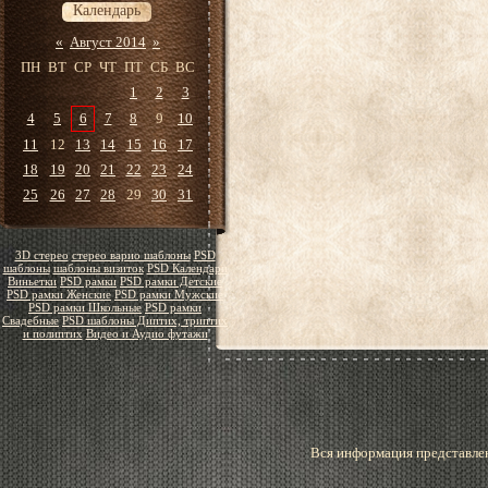
Календарь
«
Август 2014
»
ПН
ВТ
СР
ЧТ
ПТ
СБ
ВС
1
2
3
4
5
6
7
8
9
10
11
12
13
14
15
16
17
18
19
20
21
22
23
24
25
26
27
28
29
30
31
3D стерео
стерео варио шаблоны
PSD
шаблоны
шаблоны визиток
PSD Календари
Виньетки
PSD рамки
PSD рамки Детские
PSD рамки Женские
PSD рамки Мужские
PSD рамки Школьные
PSD рамки
Свадебные
PSD шаблоны Диптих, триптих
и полиптих
Видео и Аудио футажи
Вся информация представлен