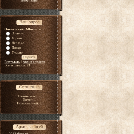
авторизация
Наш опрос
Оцените сайт 3dfocus.ru
Отлично
Хорошо
Неплохо
Плохо
Ужасно
Результаты
|
Архив опросов
Всего ответов:
53
Статистика
Онлайн всего:
1
Гостей:
1
Пользователей:
0
Архив записей
2013 Февраль