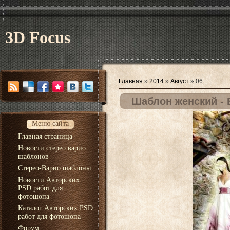
3D Focus
Главная
»
2014
»
Август
»
06
Шаблон женский - 
Меню сайта
Главная страница
Новости стерео варио
шаблонов
Стерео-Варио шаблоны
Новости Авторских
PSD работ для
фотошопа
Каталог Авторских PSD
работ для фотошопа
Форум