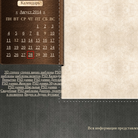
Календарь
«
Август 2014
»
ПН
ВТ
СР
ЧТ
ПТ
СБ
ВС
1
2
3
4
5
6
7
8
9
10
11
12
13
14
15
16
17
18
19
20
21
22
23
24
25
26
27
28
29
30
31
3D стерео
стерео варио шаблоны
PSD
шаблоны
шаблоны визиток
PSD Календари
Виньетки
PSD рамки
PSD рамки Детские
PSD рамки Женские
PSD рамки Мужские
PSD рамки Школьные
PSD рамки
Свадебные
PSD шаблоны Диптих, триптих
и полиптих
Видео и Аудио футажи
Вся информация представлен