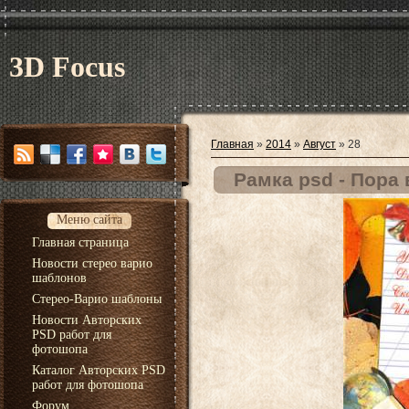
3D Focus
Главная
»
2014
»
Август
»
28
Рамка psd - Пора
Меню сайта
Главная страница
Новости стерео варио
шаблонов
Стерео-Варио шаблоны
Новости Авторских
PSD работ для
фотошопа
Каталог Авторских PSD
работ для фотошопа
Форум