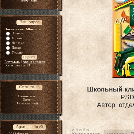
авторизация
Наш опрос
Оцените сайт 3dfocus.ru
Отлично
Хорошо
Неплохо
Плохо
Ужасно
Результаты
|
Архив опросов
Всего ответов:
53
Статистика
Школьный клип
PSD 
Онлайн всего:
1
Гостей:
1
Автор: отде
Пользователей:
0
Архив записей
2013 Февраль