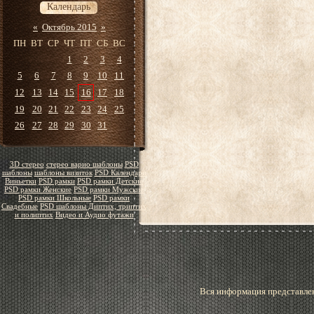
Календарь
«
Октябрь 2015
»
ПН
ВТ
СР
ЧТ
ПТ
СБ
ВС
1
2
3
4
5
6
7
8
9
10
11
12
13
14
15
16
17
18
19
20
21
22
23
24
25
26
27
28
29
30
31
3D стерео
стерео варио шаблоны
PSD
шаблоны
шаблоны визиток
PSD Календари
Виньетки
PSD рамки
PSD рамки Детские
PSD рамки Женские
PSD рамки Мужские
PSD рамки Школьные
PSD рамки
Свадебные
PSD шаблоны Диптих, триптих
и полиптих
Видео и Аудио футажи
Вся информация представлен