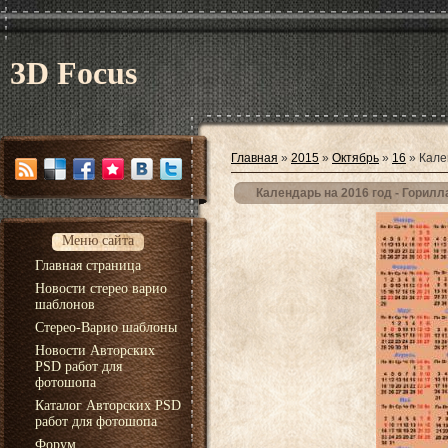
3D Focus
Главная
»
2015
»
Октябрь
»
16
» Кале
Календарь на 2016 год - Горил
Меню сайта
Главная страница
Новости стерео варио
шаблонов
Стерео-Варио шаблоны
Новости Авторских
PSD работ для
фотошопа
Каталог Авторских PSD
работ для фотошопа
Форум