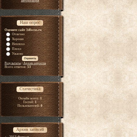
авторизация
Наш опрос
Оцените сайт 3dfocus.ru
Отлично
Хорошо
Неплохо
Плохо
Ужасно
Результаты
|
Архив опросов
Всего ответов:
53
Статистика
Онлайн всего:
1
Гостей:
1
Пользователей:
0
Архив записей
2013 Февраль