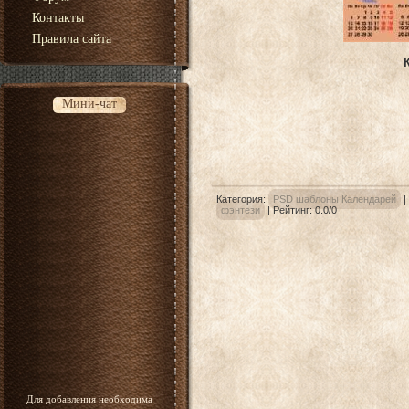
Контакты
Правила сайта
Мини-чат
Категория
:
PSD шаблоны Календарей
|
фэнтези
|
Рейтинг
:
0.0
/
0
Для добавления необходима