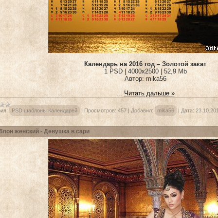
Календарь на 2016 год – Золотой закат
1 PSD | 4000х2500 | 52,9 Mb
Автор: mika56
...
Читать дальше »
ия:
PSD шаблоны Календарей
|
Просмотров:
457
|
Добавил:
mika56
|
Дата:
23.10.20
лон женский - Девушка в сари