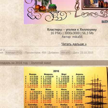
Кластеры – уголки к Хеллоуину
16 PNG | 3000х3000 | 56,3 Mb
Автор: mika56
...
Читать дальше »
ия:
Клипарт PSD
|
Просмотров:
459
|
Добавил:
mika56
|
Дата:
23.10.2015
ендарь на 2016 год – Золотой закат