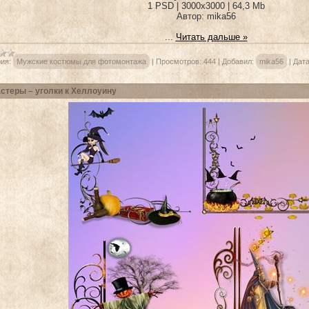
1 PSD | 3000х3000 | 64,3 Mb
Автор: mika56
...
Читать дальше »
ия:
Мужские костюмы для фотомонтажа
|
Просмотров:
444
|
Добавил:
mika56
|
Дата
стеры – уголки к Хеллоуину