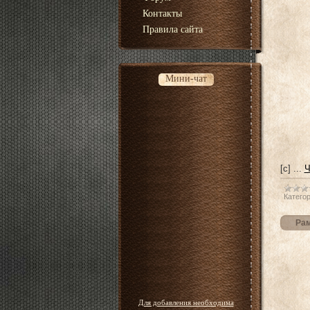
Контакты
Правила сайта
Мини-чат
[c]
...
Ч
Категор
Рам
Для добавления необходима