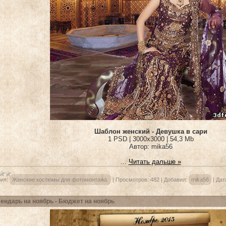
Шаблон женский - Девушка в сари
1 PSD | 3000х3000 | 54,3 Mb
Автор: mika56
...
Читать дальше »
ия:
Женские костюмы для фотомонтажа.
|
Просмотров:
482
|
Добавил:
mika56
|
Дат
ендарь на ноябрь - Бюджет на ноябрь