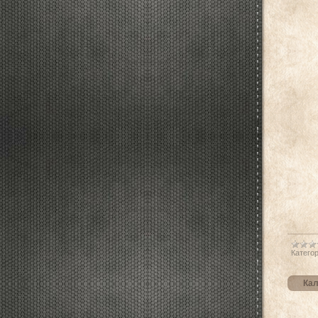
Категор
Кал