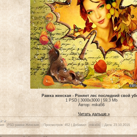
Рамка женская - Роняет лес последний свой уб
1 PSD | 3000х3000 | 59,3 Mb
Автор: mika56
...
Читать дальше »
ия:
PSD рамки Женские
|
Просмотров:
452
|
Добавил:
mika56
|
Дата:
23.10.2015