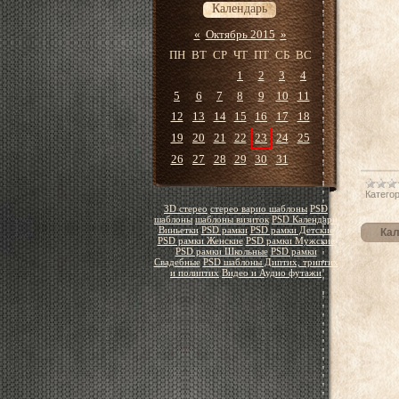
Календарь
«
Октябрь 2015
»
ПН
ВТ
СР
ЧТ
ПТ
СБ
ВС
1
2
3
4
5
6
7
8
9
10
11
12
13
14
15
16
17
18
19
20
21
22
23
24
25
26
27
28
29
30
31
Категор
3D стерео
стерео варио шаблоны
PSD
шаблоны
шаблоны визиток
PSD Календари
Виньетки
PSD рамки
PSD рамки Детские
Кал
PSD рамки Женские
PSD рамки Мужские
PSD рамки Школьные
PSD рамки
Свадебные
PSD шаблоны Диптих, триптих
и полиптих
Видео и Аудио футажи