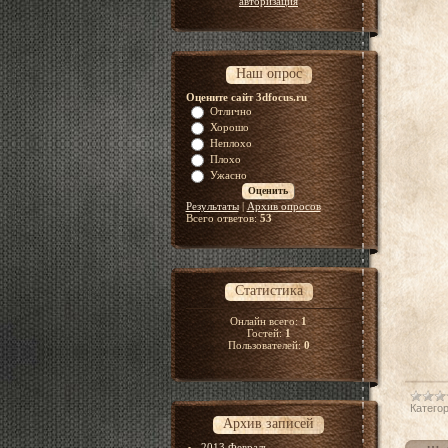
авторизация
Наш опрос
Оцените сайт 3dfocus.ru
Отлично
Хорошо
Неплохо
Плохо
Ужасно
Результаты
|
Архив опросов
Всего ответов:
53
Статистика
Онлайн всего:
1
Гостей:
1
Пользователей:
0
Категор
Архив записей
2013 Февраль