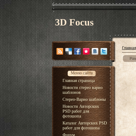
3D Focus
Главна
Рам
Меню сайта
Главная страница
Новости стерео варио
шаблонов
Стерео-Варио шаблоны
Новости Авторских
PSD работ для
фотошопа
Каталог Авторских PSD
работ для фотошопа
Форум