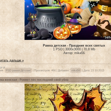
Рамка детская - Праздник всех святых
1 PSD | 3000х3000 | 70,8 Mb
Автор: mika56
итать дальше »
ия:
PSD рамки Детские
|
Просмотров:
466
|
Добавил:
mika56
|
Дата:
23.10.2015
ка женская - Роняет лес последний свой убор