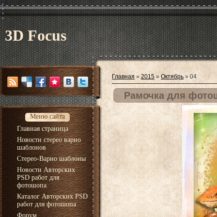
3D Focus
Главная
»
2015
»
Октябрь
»
04
Рамочка для фото
Меню сайта
Главная страница
Новости стерео варио
шаблонов
Стерео-Варио шаблоны
Новости Авторских
PSD работ для
фотошопа
Каталог Авторских PSD
работ для фотошопа
Форум