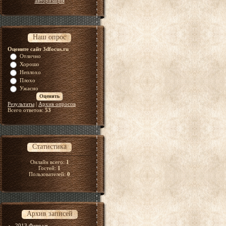
авторизация
Наш опрос
Оцените сайт 3dfocus.ru
Отлично
Хорошо
Неплохо
Плохо
Ужасно
Результаты
|
Архив опросов
Всего ответов:
53
Статистика
Онлайн всего:
1
Гостей:
1
Пользователей:
0
Архив записей
2013 Февраль