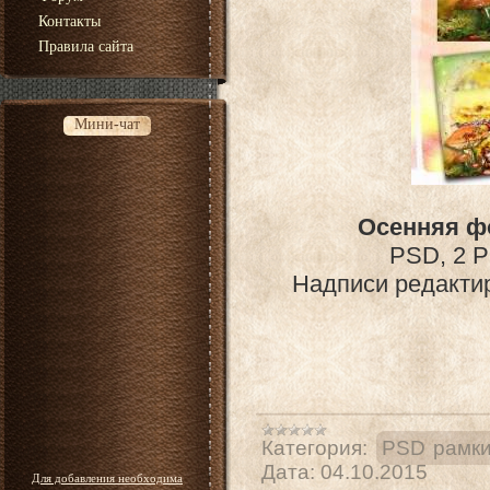
Контакты
Правила сайта
Мини-чат
Осенняя ф
PSD, 2 P
Надписи редакти
Категория:
PSD рамки
Дата:
04.10.2015
Для добавления необходима