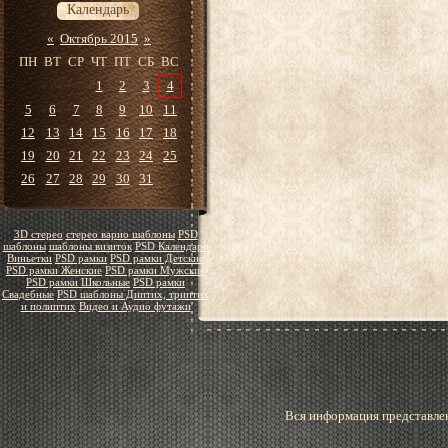
Календарь
«
Октябрь 2015
»
ПН
ВТ
СР
ЧТ
ПТ
СБ
ВС
1
2
3
4
5
6
7
8
9
10
11
12
13
14
15
16
17
18
19
20
21
22
23
24
25
26
27
28
29
30
31
3D стерео
стерео варио шаблоны
PSD
шаблоны
шаблоны визиток
PSD Календари
Виньетки
PSD рамки
PSD рамки Детские
PSD рамки Женские
PSD рамки Мужские
PSD рамки Школьные
PSD рамки
Свадебные
PSD шаблоны Диптих, триптих
и полиптих
Видео и Аудио футажи
Вся информация представлен