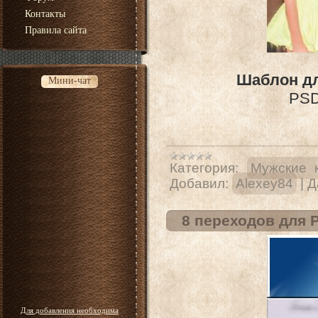
Контакты
Правила сайта
Шаблон дл
Мини-чат
PSD 
Категория:
Мужские 
Добавил:
Alexey84
|
Д
8 переходов для 
Для добавления необходима