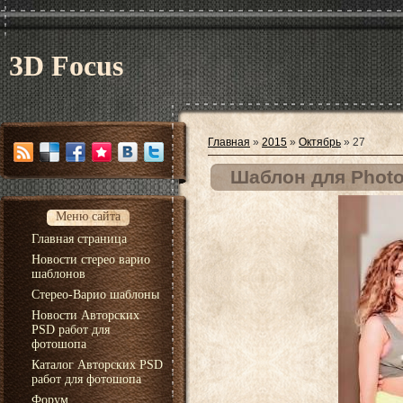
3D Focus
Главная
»
2015
»
Октябрь
»
27
Шаблон для Photo
Меню сайта
Главная страница
Новости стерео варио
шаблонов
Стерео-Варио шаблоны
Новости Авторских
PSD работ для
фотошопа
Каталог Авторских PSD
работ для фотошопа
Форум