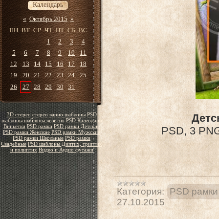
Календарь
«
Октябрь 2015
»
ПН
ВТ
СР
ЧТ
ПТ
СБ
ВС
1
2
3
4
5
6
7
8
9
10
11
12
13
14
15
16
17
18
19
20
21
22
23
24
25
26
27
28
29
30
31
3D стерео
стерео варио шаблоны
PSD
Детс
шаблоны
шаблоны визиток
PSD Календари
Виньетки
PSD рамки
PSD рамки Детские
PSD, 3 PNG 
PSD рамки Женские
PSD рамки Мужские
PSD рамки Школьные
PSD рамки
Свадебные
PSD шаблоны Диптих, триптих
и полиптих
Видео и Аудио футажи
Категория:
PSD рамки
27.10.2015