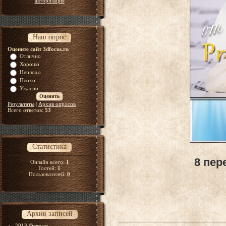
авторизация
Наш опрос
Оцените сайт 3dfocus.ru
Отлично
Хорошо
Неплохо
Плохо
Ужасно
Результаты
|
Архив опросов
Всего ответов:
53
Статистика
8 пер
Онлайн всего:
1
Гостей:
1
Пользователей:
0
Архив записей
2013 Февраль