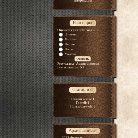
авторизация
Наш опрос
Оцените сайт 3dfocus.ru
Отлично
Хорошо
Неплохо
Плохо
Ужасно
Результаты
|
Архив опросов
Всего ответов:
53
Статистика
Онлайн всего:
1
Гостей:
1
Пользователей:
0
Архив записей
2013 Февраль