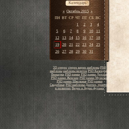
Календарь
«
Октябрь 2015
»
ПН
ВТ
СР
ЧТ
ПТ
СБ
ВС
1
2
3
4
5
6
7
8
9
10
11
12
13
14
15
16
17
18
19
20
21
22
23
24
25
26
27
28
29
30
31
3D стерео
стерео варио шаблоны
PSD
шаблоны
шаблоны визиток
PSD Календари
Виньетки
PSD рамки
PSD рамки Детские
PSD рамки Женские
PSD рамки Мужские
PSD рамки Школьные
PSD рамки
Свадебные
PSD шаблоны Диптих, триптих
и полиптих
Видео и Аудио футажи