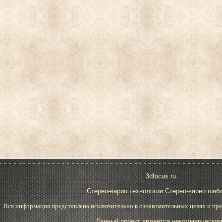
3dfocus.ru
Стерео-варио технологии.Стерео-варио шаб
Вся информация представлена исключительно в ознакомительных целях и пре
Данный проект является некоммерческим