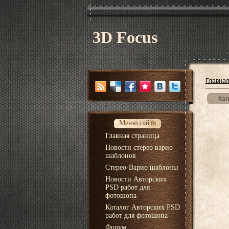
3D Focus
Главна
Кал
Меню сайта
Главная страница
Новости стерео варио
шаблонов
Стерео-Варио шаблоны
Новости Авторских
PSD работ для
фотошопа
Каталог Авторских PSD
работ для фотошопа
Форум