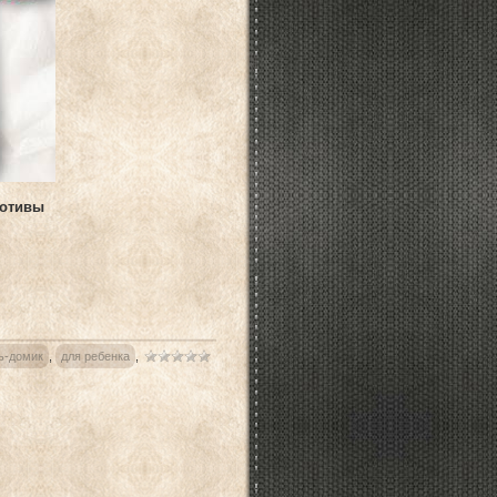
мотивы
ь-домик
,
для ребенка
,