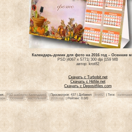
Календарь-домик для фото на 2016 год – Осенние 
PSD |4067 x 5771| 300 dpi |159 MB
автор: krot82
Скачать с Turbobit.net
Скачать с Hitfile.net
Скачать с Depositfiles.com
ия
:
PSD шаблоны Календарей
|
Просмотров
: 437 |
Добавил
:
krot82
|
Теги
:
календар
ари
,
Осенний
,
настольный
,
2016 год
|
Рейтинг
:
0.0
/
0