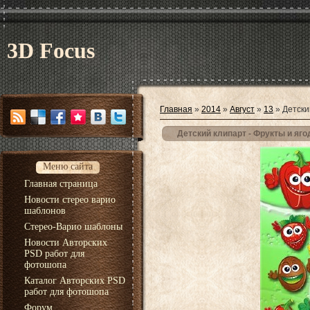
3D Focus
Главная
»
2014
»
Август
»
13
» Детски
Детский клипарт - Фрукты и яг
Меню сайта
Главная страница
Новости стерео варио
шаблонов
Стерео-Варио шаблоны
Новости Авторских
PSD работ для
фотошопа
Каталог Авторских PSD
работ для фотошопа
Форум