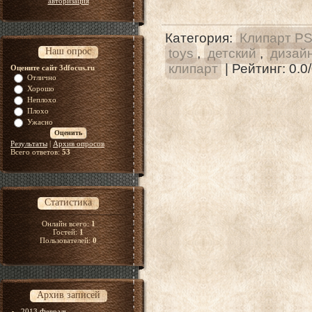
авторизация
Категория
:
Клипарт P
Наш опрос
toys
,
детский
,
дизай
клипарт
|
Рейтинг
:
0.0
/
Оцените сайт 3dfocus.ru
Отлично
Хорошо
Неплохо
Плохо
Ужасно
Результаты
|
Архив опросов
Всего ответов:
53
Статистика
Онлайн всего:
1
Гостей:
1
Пользователей:
0
Архив записей
2013 Февраль