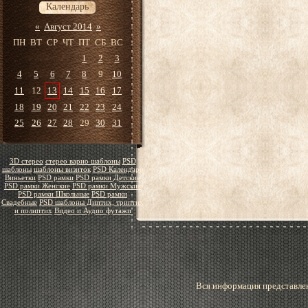
Календарь
«
Август 2014
»
ПН
ВТ
СР
ЧТ
ПТ
СБ
ВС
1
2
3
4
5
6
7
8
9
10
11
12
13
14
15
16
17
18
19
20
21
22
23
24
25
26
27
28
29
30
31
3D стерео
стерео варио шаблоны
PSD
шаблоны
шаблоны визиток
PSD Календари
Виньетки
PSD рамки
PSD рамки Детские
PSD рамки Женские
PSD рамки Мужские
PSD рамки Школьные
PSD рамки
Свадебные
PSD шаблоны Диптих, триптих
и полиптих
Видео и Аудио футажи
Вся информация представлен