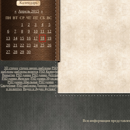
Календарь
«
Апрель 2015
»
ПН
ВТ
СР
ЧТ
ПТ
СБ
ВС
1
2
3
4
5
6
7
8
9
10
11
12
13
14
15
16
17
18
19
20
21
22
23
24
25
26
27
28
29
30
3D стерео
стерео варио шаблоны
PSD
шаблоны
шаблоны визиток
PSD Календари
Виньетки
PSD рамки
PSD рамки Детские
PSD рамки Женские
PSD рамки Мужские
PSD рамки Школьные
PSD рамки
Свадебные
PSD шаблоны Диптих, триптих
и полиптих
Видео и Аудио футажи
Вся информация представлен