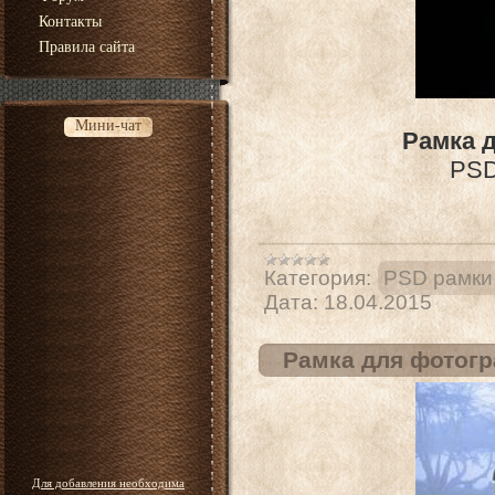
Контакты
Правила сайта
Мини-чат
Рамка 
PSD 
Категория:
PSD рамки
Дата:
18.04.2015
Рамка для фотогр
Для добавления необходима