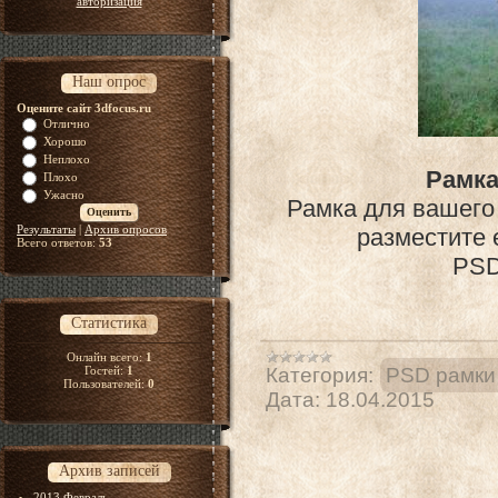
авторизация
Наш опрос
Оцените сайт 3dfocus.ru
Отлично
Хорошо
Неплохо
Рамка
Плохо
Ужасно
Рамка для вашего 
Результаты
|
Архив опросов
разместите 
Всего ответов:
53
PSD 
Статистика
Онлайн всего:
1
Гостей:
1
Категория:
PSD рамки
Пользователей:
0
Дата:
18.04.2015
Архив записей
2013 Февраль