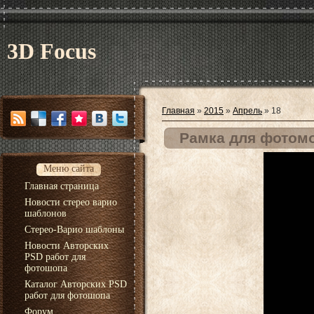
3D Focus
Главная
»
2015
»
Апрель
»
18
Рамка для фотомо
Меню сайта
Главная страница
Новости стерео варио
шаблонов
Стерео-Варио шаблоны
Новости Авторских
PSD работ для
фотошопа
Каталог Авторских PSD
работ для фотошопа
Форум