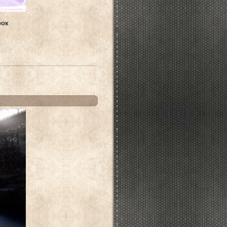
рок
.