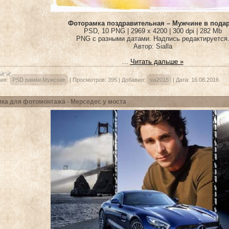
Фоторамка поздравительная – Мужчине в пода
PSD, 10 PNG | 2969 x 4200 | 300 dpi | 282 Mb
PNG с разными датами. Надпись редактируется
Автор: Sialla
...
Читать дальше »
ия:
PSD рамки Мужские
|
Просмотров:
395
|
Добавил:
sia2015
|
Дата:
16.08.2016
ка для фотомонтажа - Мерседес у моста