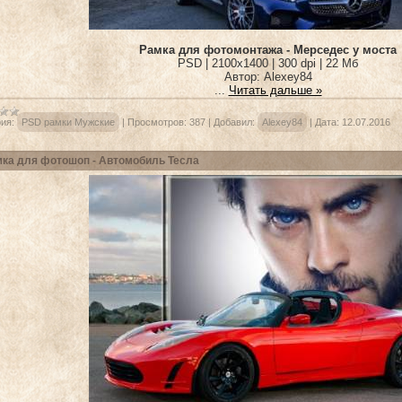
Рамка для фотомонтажа - Мерседес у моста
PSD | 2100x1400 | 300 dpi | 22 Мб
Автор: Alexey84
...
Читать дальше »
ия:
PSD рамки Мужские
|
Просмотров:
387
|
Добавил:
Alexey84
|
Дата:
12.07.2016
ка для фотошоп - Автомобиль Тесла