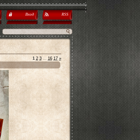
Вход
RSS
1
2
3
...
16
17
»