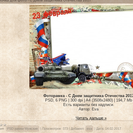
очка для фото - С Днем защитника Отечества 2017
Фоторамка - С Днем защитника Отечества 201
PSD, 6 PNG | 300 dpi | A4 (3508x2480) | 194,7 Mb
Есть варианты без надписи.
Автор: Eva
...
Читать дальше »
ия:
PSD рамки Мужские
|
Просмотров:
373
|
Добавил:
eva
|
Дата:
14.02.2017