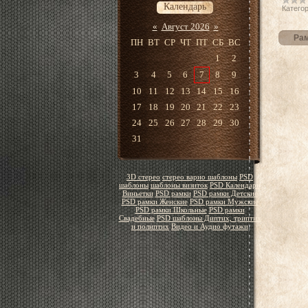
Календарь
Категор
«
Август 2026
»
Рам
ПН
ВТ
СР
ЧТ
ПТ
СБ
ВС
1
2
3
4
5
6
7
8
9
10
11
12
13
14
15
16
17
18
19
20
21
22
23
24
25
26
27
28
29
30
31
3D стерео
стерео варио шаблоны
PSD
шаблоны
шаблоны визиток
PSD Календари
Виньетки
PSD рамки
PSD рамки Детские
PSD рамки Женские
PSD рамки Мужские
PSD рамки Школьные
PSD рамки
Свадебные
PSD шаблоны Диптих, триптих
и полиптих
Видео и Аудио футажи