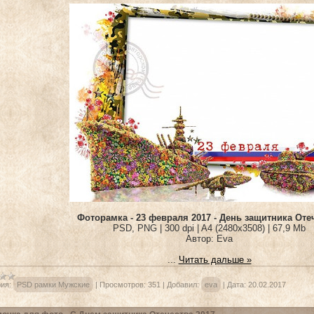
Фоторамка - 23 февраля 2017 - День защитника Оте
PSD, PNG | 300 dpi | A4 (2480x3508) | 67,9 Mb
Автор: Eva
...
Читать дальше »
ия:
PSD рамки Мужские
|
Просмотров:
351
|
Добавил:
eva
|
Дата:
20.02.2017