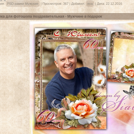
ия:
PSD рамки Мужские
|
Просмотров:
367
|
Добавил:
eva
|
Дата:
22.12.2016
ка для фотошопа поздравительная - Мужчине в подарок