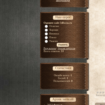
авторизация
Наш опрос
Оцените сайт 3dfocus.ru
Отлично
Хорошо
Неплохо
Плохо
Ужасно
Результаты
|
Архив опросов
Всего ответов:
53
Статистика
Онлайн всего:
1
Гостей:
1
Пользователей:
0
Категор
Архив записей
2013 Февраль