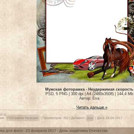
Мужская фоторамка - Неудержимая скорость
PSD, 5 PNG | 300 dpi | A4 (2480x3508) | 144,4 Mb
Автор: Eva
...
Читать дальше »
ия:
PSD рамки Мужские
|
Просмотров:
352
|
Добавил:
eva
|
Дата:
24.04.2017
ка для фото - 23 февраля 2017 - День защитника Отечества