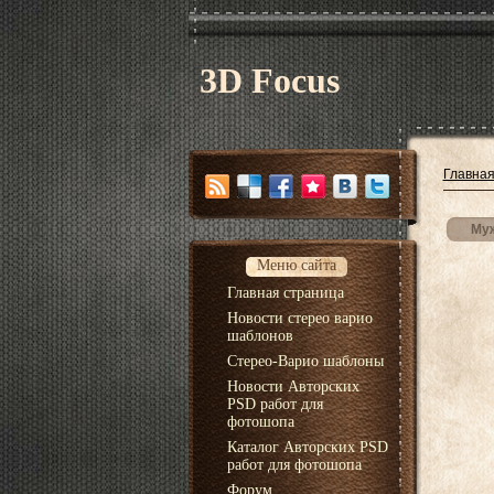
3D Focus
Главна
Муж
Меню сайта
Главная страница
Новости стерео варио
шаблонов
Стерео-Варио шаблоны
Новости Авторских
PSD работ для
фотошопа
Каталог Авторских PSD
работ для фотошопа
Форум