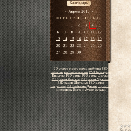
Календарь
«
Апрель 2015
»
ПН
ВТ
СР
ЧТ
ПТ
СБ
ВС
1
2
3
4
5
6
7
8
9
10
11
12
13
14
15
16
17
18
19
20
21
22
23
24
25
26
27
28
29
30
3D стерео
стерео варио шаблоны
PSD
шаблоны
шаблоны визиток
PSD Календари
Виньетки
PSD рамки
PSD рамки Детские
PSD рамки Женские
PSD рамки Мужские
PSD рамки Школьные
PSD рамки
Свадебные
PSD шаблоны Диптих, триптих
и полиптих
Видео и Аудио футажи
Категор