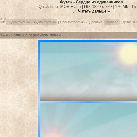
Футаж - Сердце из одуванчиков
QuickTime, MOV + alfa | HD, 1280 x 720 | 176 Mb | 15 
...
Читать дальше »
ия:
Видео футажи и Аудио футажи
|
Просмотров:
456
|
Добавил:
Vilyassa
|
Дата:
04.
ажи - Солнце с переливом лучей