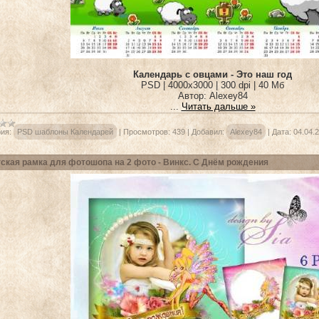
Календарь с овцами - Это наш год
PSD | 4000x3000 | 300 dpi | 40 Мб
Автор: Alexey84
...
Читать дальше »
ия:
PSD шаблоны Календарей
|
Просмотров:
439
|
Добавил:
Alexey84
|
Дата:
04.04.
ская рамка для фотошопа на 2 фото - Винкс. С Днём рождения