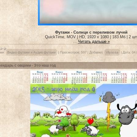
Футажи - Солнце с переливом лучей
QuickTime, MOV | HD, 1920 x 1080 | 183 Мб | 2 шт
...
Читать дальше »
ия:
Видео футажи и Аудио футажи
|
Просмотров:
597
|
Добавил:
Vilyassa
|
Дата:
04.
ендарь с овцами - Это наш год