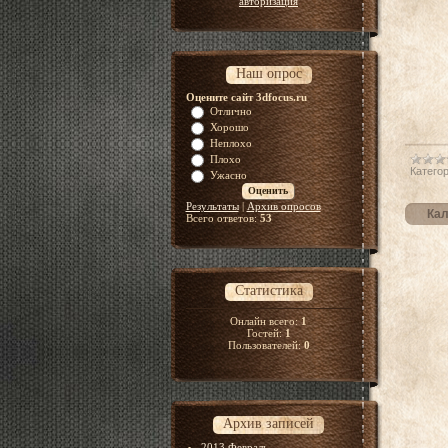
авторизация
Наш опрос
Оцените сайт 3dfocus.ru
Отлично
Хорошо
Неплохо
Плохо
Категор
Ужасно
Результаты
|
Архив опросов
Кал
Всего ответов:
53
Статистика
Онлайн всего:
1
Гостей:
1
Пользователей:
0
Архив записей
2013 Февраль