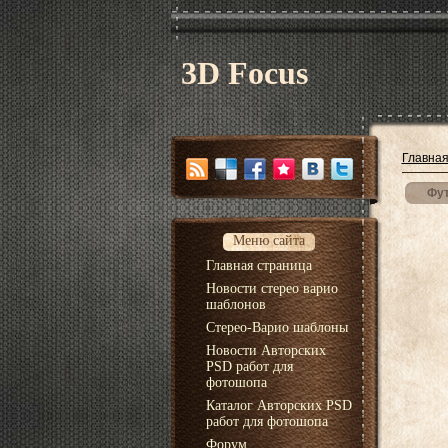
3D Focus
Главна
Фут
Меню сайта
Главная страница
Новости стерео варио
шаблонов
Стерео-Варио шаблоны
Новости Авторских
PSD работ для
фотошопа
Каталог Авторских PSD
работ для фотошопа
Форум