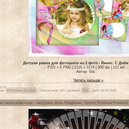
Детская рамка для фотошопа на 2 фото - Винкс. С Днём
PSD + 6 PNG | 2115 x 3174 | 300 dpi | 121 мб
Автор: Sia.
...
Читать дальше »
ия:
PSD рамки Детские
|
Просмотров:
463
|
Добавил:
eva
|
Дата:
04.04.2015
е смеха и веселья – наступает День Рождения - Проект ProShow Producer