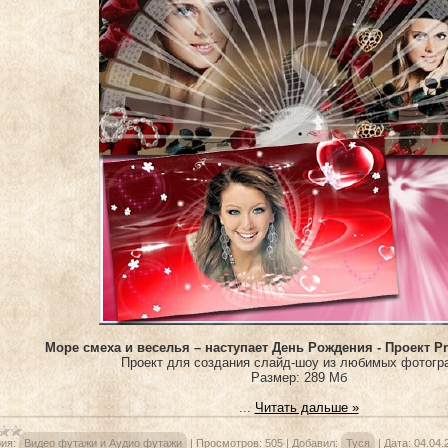
Море смеха и веселья – наступает День Рождения - Проект P
Проект для создания слайд-шоу из любимых фотог
Размер: 289 Мб
...
Читать дальше »
ия:
Видео футажи и Аудио футажи
|
Просмотров:
505
|
Добавил:
Туся
|
Дата:
04.04.