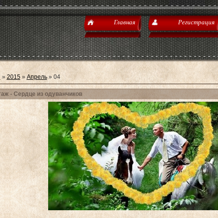
Главная
Регистрация
я
»
2015
»
Апрель
»
04
аж - Сердце из одуванчиков