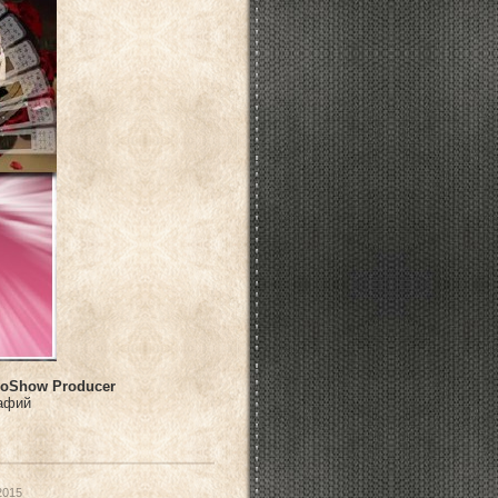
roShow Producer
рафий
2015