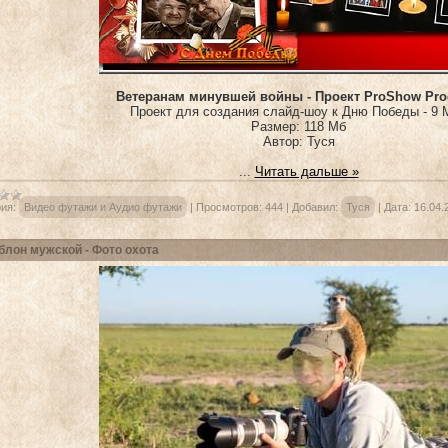
Ветеранам минувшей войны - Проект ProShow Pro
Проект для создания слайд-шоу к Дню Победы - 9 
Размер: 118 Мб
Автор: Туся
...
Читать дальше »
ия:
Видео футажи и Аудио футажи
|
Просмотров:
444
|
Добавил:
Туся
|
Дата:
16.04.
лон мужской - Фото охота