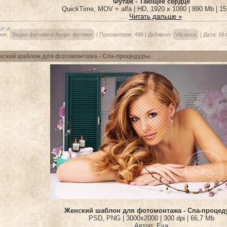
Футаж - Тающее сердце
QuickTime, MOV + alfa | HD, 1920 x 1080 | 890 Mb | 15
...
Читать дальше »
ия:
Видео футажи и Аудио футажи
|
Просмотров:
499
|
Добавил:
Vilyassa
|
Дата:
16.
ский шаблон для фотомонтажа - Спа-процедуры
Женский шаблон для фотомонтажа - Спа-проце
PSD, PNG | 3000x2000 | 300 dpi | 66,7 Mb
Автор: Eva