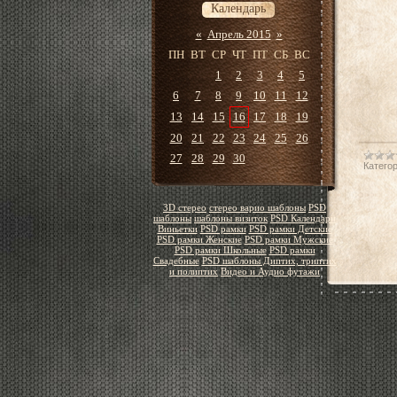
Календарь
«
Апрель 2015
»
ПН
ВТ
СР
ЧТ
ПТ
СБ
ВС
1
2
3
4
5
6
7
8
9
10
11
12
13
14
15
16
17
18
19
20
21
22
23
24
25
26
27
28
29
30
Категор
3D стерео
стерео варио шаблоны
PSD
шаблоны
шаблоны визиток
PSD Календари
Виньетки
PSD рамки
PSD рамки Детские
PSD рамки Женские
PSD рамки Мужские
PSD рамки Школьные
PSD рамки
Свадебные
PSD шаблоны Диптих, триптих
и полиптих
Видео и Аудио футажи