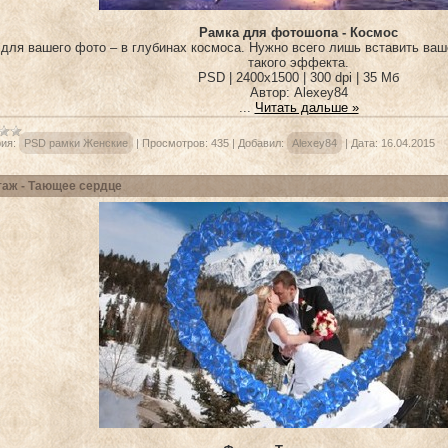
Рамка для фотошопа - Космос
для вашего фото – в глубинах космоса. Нужно всего лишь вставить ваш
такого эффекта.
PSD | 2400x1500 | 300 dpi | 35 Мб
Автор: Alexey84
...
Читать дальше »
ия:
PSD рамки Женские
|
Просмотров:
435
|
Добавил:
Alexey84
|
Дата:
16.04.2015
аж - Тающее сердце