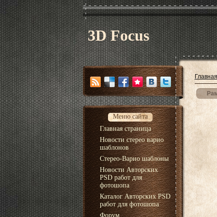
3D Focus
Главна
Рам
Меню сайта
Главная страница
Новости стерео варио
шаблонов
Стерео-Варио шаблоны
Новости Авторских
PSD работ для
фотошопа
Каталог Авторских PSD
работ для фотошопа
Форум