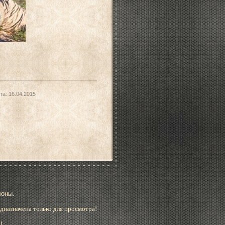
та:
16.04.2015
лоны.
дназначена только для просмотра!
!