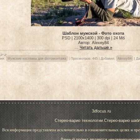
Шаблон мужской - Фото охота
PSD | 2100x1400 | 300 dpi | 24 Мб
Автор: Alexey84
...
Читать дальше »
ия:
Мужские костюмы для фотомонтажа
|
Просмотров:
445
|
Добавил:
Alexey84
|
Да
3dfocus.ru
Стерео-варио технологии.Стерео-варио шаб
Вся информация представлена исключительно в ознакомительных целях и пре
Данный проект является некоммерческим