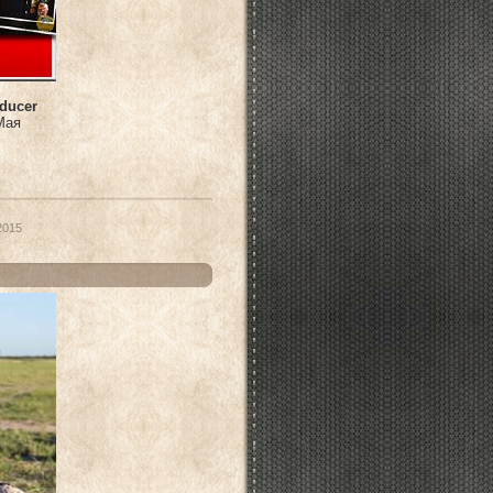
ducer
Мая
2015