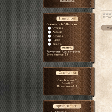
авторизация
Категор
Наш опрос
Оцените сайт 3dfocus.ru
Жен
Отлично
Хорошо
Неплохо
Плохо
Ужасно
Результаты
|
Архив опросов
Всего ответов:
53
Статистика
Онлайн всего:
2
Гостей:
2
Пользователей:
0
Архив записей
2013 Февраль