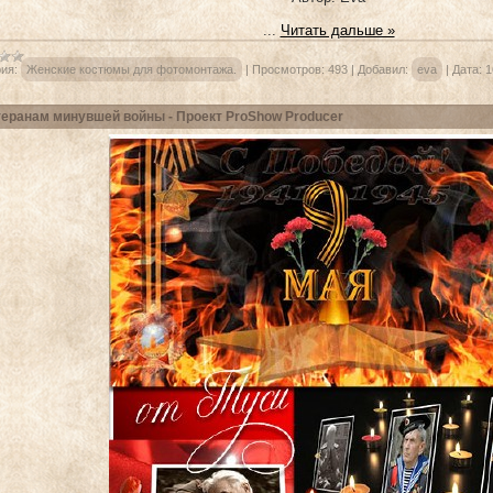
...
Читать дальше »
ия:
Женские костюмы для фотомонтажа.
|
Просмотров:
493
|
Добавил:
eva
|
Дата:
1
еранам минувшей войны - Проект ProShow Producer