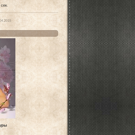
 сек.
04.2015
дуры