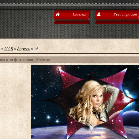
Главная
Регистрация
я
»
2015
»
Апрель
»
16
ка для фотошопа - Космос