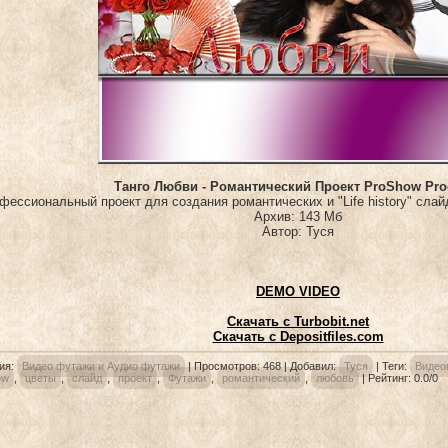
Танго Любви - Романтический Проект ProShow Pro
фессиональный проект для создания романтических и "Life history" сла
Архив: 143 Мб
Автор: Туся
DEMO VIDEO
Скачать с Turbobit.net
Скачать с Depositfiles.com
ия
:
Видео футажи и Аудио футажи
|
Просмотров
: 468 |
Добавил
:
Туся
|
Теги
:
Видео
ow
,
цветы
,
слайд
,
проект
,
Футажи
,
романтический
,
любовь
|
Рейтинг
:
0.0
/
0