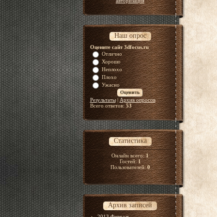
авторизация
Наш опрос
Оцените сайт 3dfocus.ru
Отлично
Хорошо
Неплохо
Плохо
Ужасно
Результаты
|
Архив опросов
Всего ответов:
53
Статистика
Онлайн всего:
1
Гостей:
1
Пользователей:
0
Архив записей
2013 Февраль