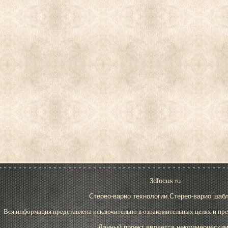
3dfocus.ru
Стерео-варио технологии.Стерео-варио шаб
Вся информация представлена исключительно в ознакомительных целях и пре
Данный проект является некоммерческим