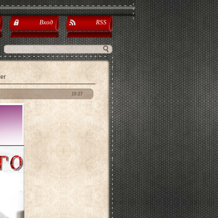
Вход
RSS
er
15:27