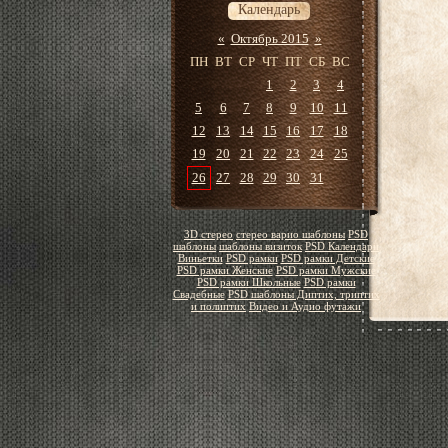
Календарь
«
Октябрь 2015
»
ПН
ВТ
СР
ЧТ
ПТ
СБ
ВС
1
2
3
4
5
6
7
8
9
10
11
12
13
14
15
16
17
18
19
20
21
22
23
24
25
26
27
28
29
30
31
3D стерео
стерео варио шаблоны
PSD
шаблоны
шаблоны визиток
PSD Календари
Виньетки
PSD рамки
PSD рамки Детские
PSD рамки Женские
PSD рамки Мужские
PSD рамки Школьные
PSD рамки
Свадебные
PSD шаблоны Диптих, триптих
и полиптих
Видео и Аудио футажи