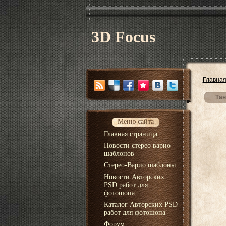
3D Focus
Главна
Тан
Меню сайта
Главная страница
Новости стерео варио
шаблонов
Стерео-Варио шаблоны
Новости Авторских
PSD работ для
фотошопа
Каталог Авторских PSD
работ для фотошопа
Форум