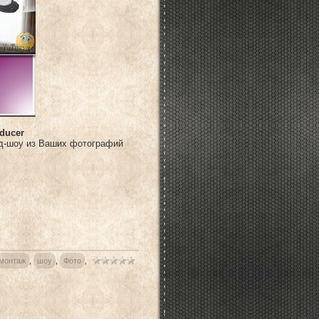
ducer
йд-шоу из Ваших фотографий
монтаж
,
шоу
,
Фото
,