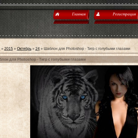
Главная
Регистрация
я
»
2015
»
Октябрь
»
24
» Шаблон для Photoshop - Тигр с голубыми глазами
лон для Photoshop - Тигр с голубыми глазами