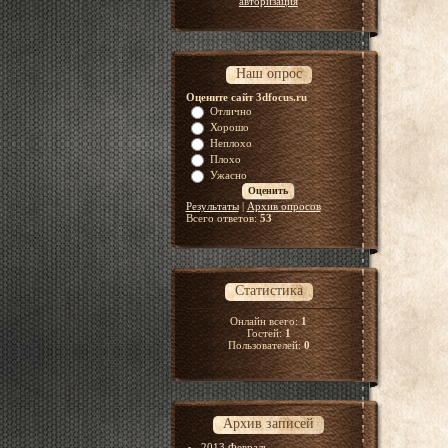
авторизация
Наш опрос
Оцените сайт 3dfocus.ru
Отлично
Хорошо
Неплохо
Плохо
Ужасно
Результаты
|
Архив опросов
Всего ответов:
53
Статистика
Онлайн всего:
1
Гостей:
1
Пользователей:
0
Архив записей
2013 Февраль