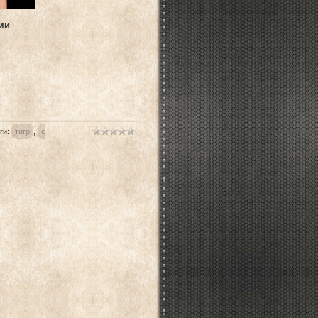
ми
ги
:
тигр
,
с