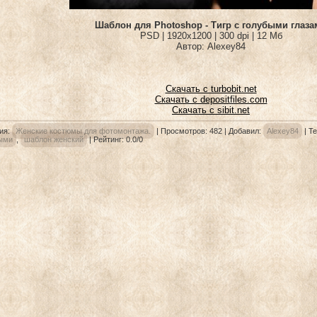
Шаблон для Photoshop - Тигр с голубыми глаза
PSD | 1920x1200 | 300 dpi | 12 Мб
Автор: Alexey84
Скачать с turbobit.net
Скачать с depositfiles.com
Скачать с sibit.net
ия
:
Женские костюмы для фотомонтажа.
|
Просмотров
: 482 |
Добавил
:
Alexey84
|
Те
ыми
,
шаблон женский
|
Рейтинг
:
0.0
/
0