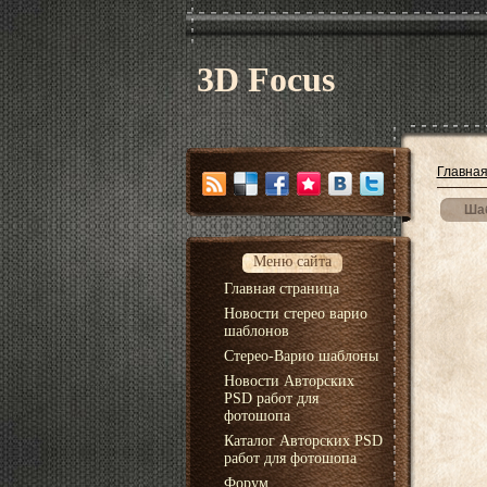
3D Focus
Главна
Шаб
Меню сайта
Главная страница
Новости стерео варио
шаблонов
Стерео-Варио шаблоны
Новости Авторских
PSD работ для
фотошопа
Каталог Авторских PSD
работ для фотошопа
Форум