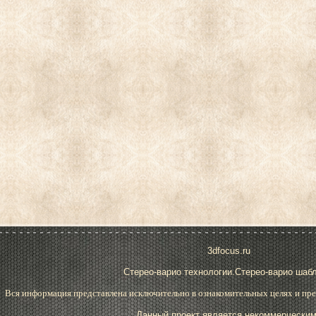
3dfocus.ru
Стерео-варио технологии.Стерео-варио шаб
Вся информация представлена исключительно в ознакомительных целях и пре
Данный проект является некоммерческим