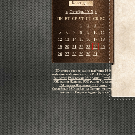
Календарь
«
Октябрь 2015
»
ПН
ВТ
СР
ЧТ
ПТ
СБ
ВС
1
2
3
4
5
6
7
8
9
10
11
12
13
14
15
16
17
18
19
20
21
22
23
24
25
26
27
28
29
30
31
3D стерео
стерео варио шаблоны
PSD
шаблоны
шаблоны визиток
PSD Календари
Виньетки
PSD рамки
PSD рамки Детские
PSD рамки Женские
PSD рамки Мужские
PSD рамки Школьные
PSD рамки
Свадебные
PSD шаблоны Диптих, триптих
и полиптих
Видео и Аудио футажи