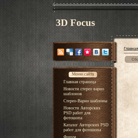
3D Focus
Главна
Сбо
Меню сайта
Главная страница
Новости стерео варио
шаблонов
Стерео-Варио шаблоны
Новости Авторских
PSD работ для
фотошопа
Каталог Авторских PSD
работ для фотошопа
Форум