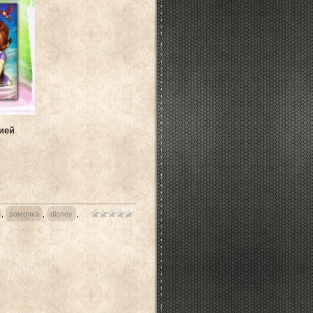
ией
,
рамочка
,
disney
,