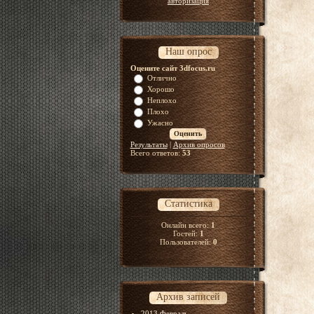
авторизация
Наш опрос
Оцените сайт 3dfocus.ru
Отлично
Хорошо
Неплохо
Плохо
Ужасно
Результаты
|
Архив опросов
Всего ответов:
53
Статистика
Онлайн всего:
1
Гостей:
1
Пользователей:
0
Архив записей
2013 Февраль