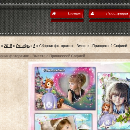
Главная
Регистрация
я
»
2015
»
Октябрь
»
5
» Сборник фоторамок – Вместе с Принцессой Софией
рник фоторамок – Вместе с Принцессой Софией