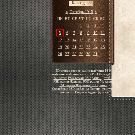
Календарь
«
Октябрь 2015
»
ПН
ВТ
СР
ЧТ
ПТ
СБ
ВС
1
2
3
4
5
6
7
8
9
10
11
12
13
14
15
16
17
18
19
20
21
22
23
24
25
26
27
28
29
30
31
3D стерео
стерео варио шаблоны
PSD
шаблоны
шаблоны визиток
PSD Календари
Виньетки
PSD рамки
PSD рамки Детские
PSD рамки Женские
PSD рамки Мужские
PSD рамки Школьные
PSD рамки
Свадебные
PSD шаблоны Диптих, триптих
и полиптих
Видео и Аудио футажи