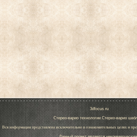
3dfocus.ru
Стерео-варио технологии.Стерео-варио шаб
Вся информация представлена исключительно в ознакомительных целях и пре
Данный проект является некоммерческим