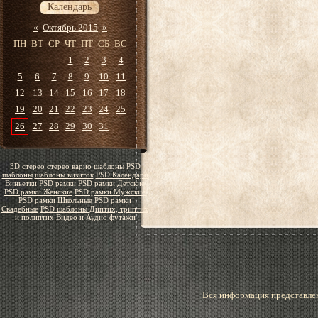
Календарь
«
Октябрь 2015
»
ПН
ВТ
СР
ЧТ
ПТ
СБ
ВС
1
2
3
4
5
6
7
8
9
10
11
12
13
14
15
16
17
18
19
20
21
22
23
24
25
26
27
28
29
30
31
3D стерео
стерео варио шаблоны
PSD
шаблоны
шаблоны визиток
PSD Календари
Виньетки
PSD рамки
PSD рамки Детские
PSD рамки Женские
PSD рамки Мужские
PSD рамки Школьные
PSD рамки
Свадебные
PSD шаблоны Диптих, триптих
и полиптих
Видео и Аудио футажи
Вся информация представлен