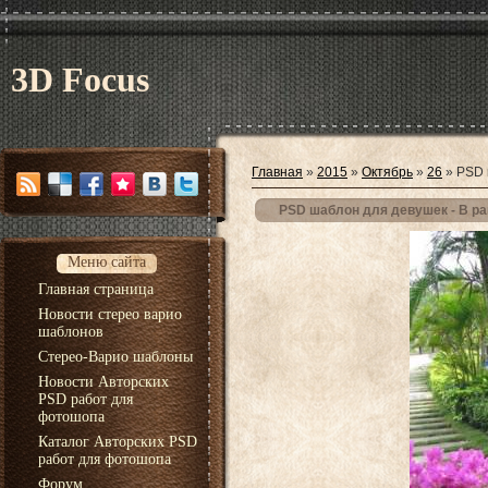
3D Focus
Главная
»
2015
»
Октябрь
»
26
» PSD 
PSD шаблон для девушек - В ра
Меню сайта
Главная страница
Новости стерео варио
шаблонов
Стерео-Варио шаблоны
Новости Авторских
PSD работ для
фотошопа
Каталог Авторских PSD
работ для фотошопа
Форум