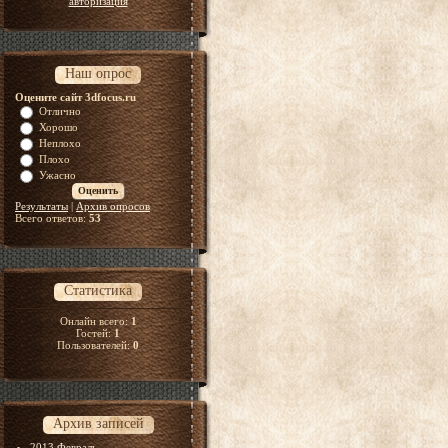
авторизация
Наш опрос
Оцените сайт 3dfocus.ru
Отлично
Хорошо
Неплохо
Плохо
Ужасно
Результаты
|
Архив опросов
Всего ответов:
53
Статистика
Онлайн всего:
1
Гостей:
1
Пользователей:
0
Архив записей
2013 Февраль