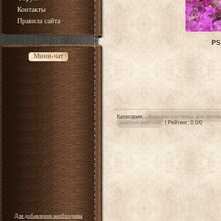
Контакты
Правила сайта
PS
Мини-чат
Категория
:
Женские костюмы для фото
шаблон женский
|
Рейтинг
:
0.0
/
0
Для добавления необходима