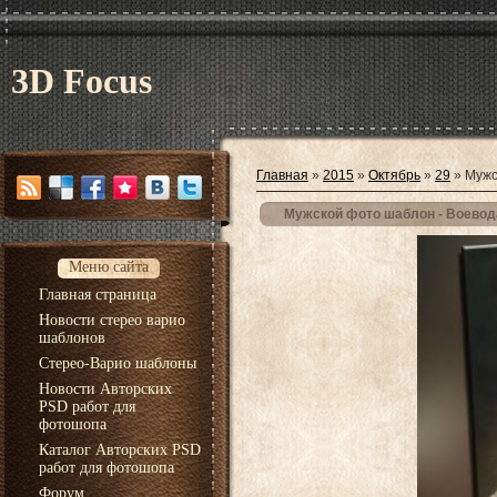
3D Focus
Главная
»
2015
»
Октябрь
»
29
» Мужс
Мужской фото шаблон - Воевод
Меню сайта
Главная страница
Новости стерео варио
шаблонов
Стерео-Варио шаблоны
Новости Авторских
PSD работ для
фотошопа
Каталог Авторских PSD
работ для фотошопа
Форум