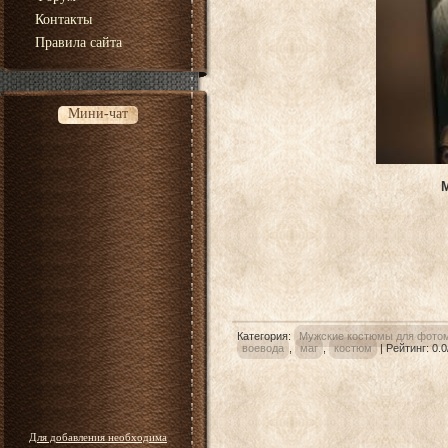
Контакты
Правила сайта
Мини-чат
Категория
:
Мужские костюмы для фото
воевода
,
маг
,
костюм
|
Рейтинг
:
0.0
Для добавления необходима