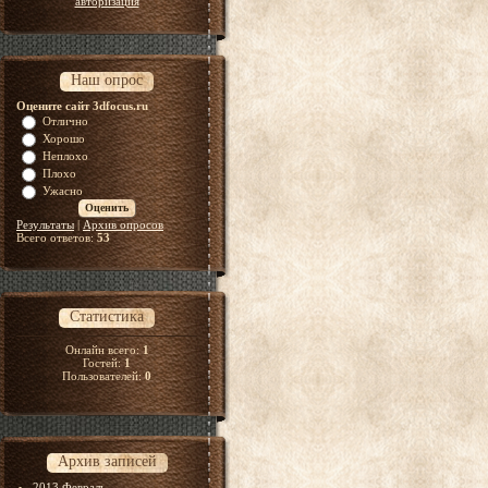
авторизация
Наш опрос
Оцените сайт 3dfocus.ru
Отлично
Хорошо
Неплохо
Плохо
Ужасно
Результаты
|
Архив опросов
Всего ответов:
53
Статистика
Онлайн всего:
1
Гостей:
1
Пользователей:
0
Архив записей
2013 Февраль