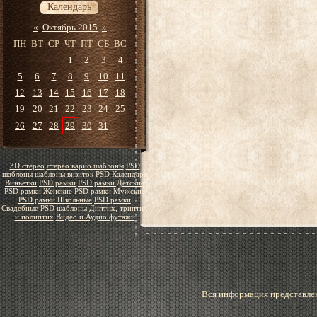
Календарь
«
Октябрь 2015
»
ПН
ВТ
СР
ЧТ
ПТ
СБ
ВС
1
2
3
4
5
6
7
8
9
10
11
12
13
14
15
16
17
18
19
20
21
22
23
24
25
26
27
28
29
30
31
3D стерео
стерео варио шаблоны
PSD
шаблоны
шаблоны визиток
PSD Календари
Виньетки
PSD рамки
PSD рамки Детские
PSD рамки Женские
PSD рамки Мужские
PSD рамки Школьные
PSD рамки
Свадебные
PSD шаблоны Диптих, триптих
и полиптих
Видео и Аудио футажи
Вся информация представлен