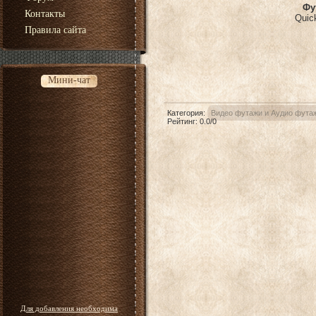
Фу
Контакты
Quic
Правила сайта
Мини-чат
Категория
:
Видео футажи и Аудио фута
Рейтинг
:
0.0
/
0
Для добавления необходима