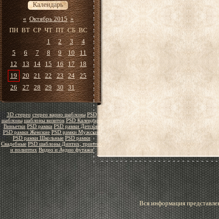
Календарь
«
Октябрь 2015
»
ПН
ВТ
СР
ЧТ
ПТ
СБ
ВС
1
2
3
4
5
6
7
8
9
10
11
12
13
14
15
16
17
18
19
20
21
22
23
24
25
26
27
28
29
30
31
3D стерео
стерео варио шаблоны
PSD
шаблоны
шаблоны визиток
PSD Календари
Виньетки
PSD рамки
PSD рамки Детские
PSD рамки Женские
PSD рамки Мужские
PSD рамки Школьные
PSD рамки
Свадебные
PSD шаблоны Диптих, триптих
и полиптих
Видео и Аудио футажи
Вся информация представлен