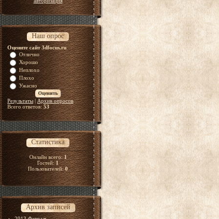
авторизация
Наш опрос
Оцените сайт 3dfocus.ru
Отлично
Хорошо
Неплохо
Плохо
Ужасно
Результаты
|
Архив опросов
Всего ответов:
53
Статистика
Онлайн всего:
1
Гостей:
1
Пользователей:
0
Архив записей
2013 Февраль