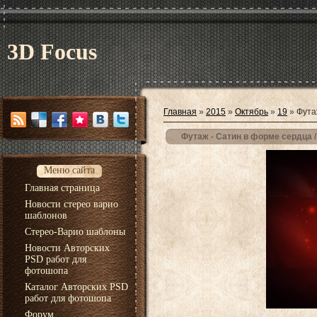
3D Focus
Главная
»
2015
»
Октябрь
»
19
» Футаж
Футаж - Сатин в форме сердца / 
Меню сайта
Главная страница
Новости стерео варио
шаблонов
Стерео-Варио шаблоны
Новости Авторских
PSD работ для
фотошопа
Каталог Авторских PSD
работ для фотошопа
Форум