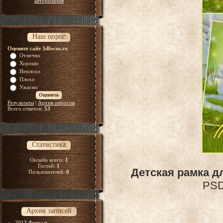
авторизация
Наш опрос
Оцените сайт 3dfocus.ru
Отлично
Хорошо
Неплохо
Плохо
Ужасно
Результаты
|
Архив опросов
Всего ответов:
53
Статистика
Онлайн всего:
1
Гостей:
1
Детская рамка д
Пользователей:
0
PSD 
Архив записей
2013 Февраль