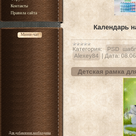
Контакты
Правила сайта
Календарь на
Мини-чат
Категория:
PSD шабл
Alexey84
|
Дата:
08.06
Детская рамка дл
Для добавления необходима