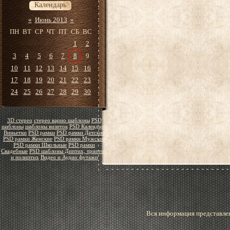
Календарь
«
Июнь 2013
»
ПН
ВТ
СР
ЧТ
ПТ
СБ
ВС
1
2
3
4
5
6
7
8
9
10
11
12
13
14
15
16
17
18
19
20
21
22
23
24
25
26
27
28
29
30
3D стерео
стерео варио шаблоны
PSD
шаблоны
шаблоны визиток
PSD Календари
Виньетки
PSD рамки
PSD рамки Детские
PSD рамки Женские
PSD рамки Мужские
PSD рамки Школьные
PSD рамки
Свадебные
PSD шаблоны Диптих, триптих
и полиптих
Видео и Аудио футажи
Вся информация представлен