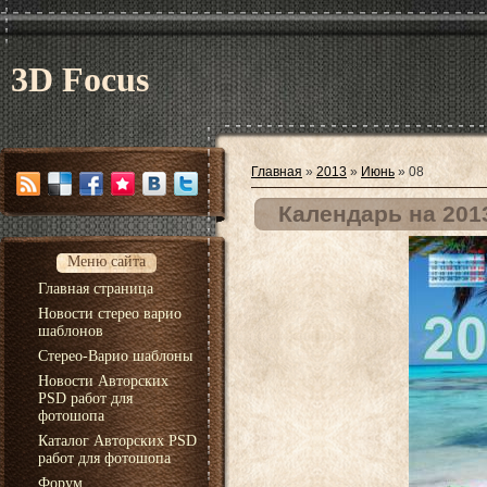
3D Focus
Главная
»
2013
»
Июнь
»
08
Календарь на 2013
Меню сайта
Главная страница
Новости стерео варио
шаблонов
Стерео-Варио шаблоны
Новости Авторских
PSD работ для
фотошопа
Каталог Авторских PSD
работ для фотошопа
Форум