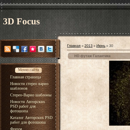
3D Focus
Главная
»
2013
»
Июнь
»
30
HD футаж Галактика
Меню сайта
Главная страница
Новости стерео варио
шаблонов
Стерео-Варио шаблоны
Новости Авторских
PSD работ для
фотошопа
Каталог Авторских PSD
работ для фотошопа
Форум