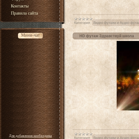
Контакты
Правила сайта
Категория:
Видео футажи и Аудио фута
Мини-чат
HD футаж Здравствуй школа
Для добавления необходима
Категория:
Видео футажи и Аудио фута