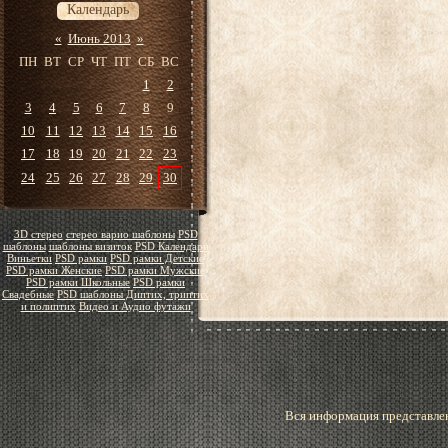
Календарь
«
Июнь 2013
»
ПН
ВТ
СР
ЧТ
ПТ
СБ
ВС
1
2
3
4
5
6
7
8
9
10
11
12
13
14
15
16
17
18
19
20
21
22
23
24
25
26
27
28
29
30
3D стерео
стерео варио шаблоны
PSD
шаблоны
шаблоны визиток
PSD Календари
Виньетки
PSD рамки
PSD рамки Детские
PSD рамки Женские
PSD рамки Мужские
PSD рамки Школьные
PSD рамки
Свадебные
PSD шаблоны Диптих, триптих
и полиптих
Видео и Аудио футажи
Вся информация представлен