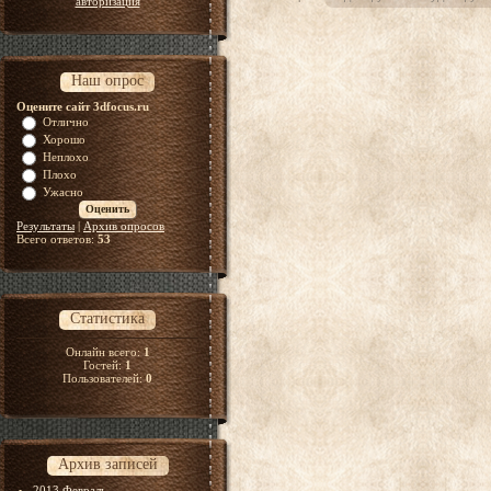
авторизация
Наш опрос
Оцените сайт 3dfocus.ru
Отлично
Хорошо
Неплохо
Плохо
Ужасно
Результаты
|
Архив опросов
Всего ответов:
53
Статистика
Онлайн всего:
1
Гостей:
1
Пользователей:
0
Архив записей
2013 Февраль