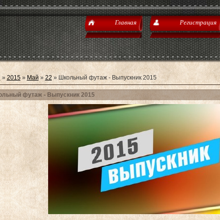
Главная
Регистрация
я
»
2015
»
Май
»
22
» Школьный футаж - Выпускник 2015
льный футаж - Выпускник 2015