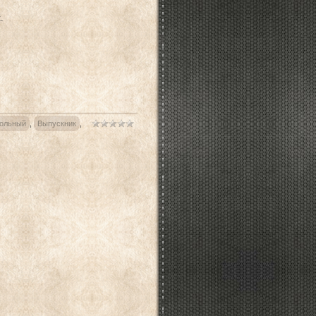
.
ольный
,
Выпускник
,