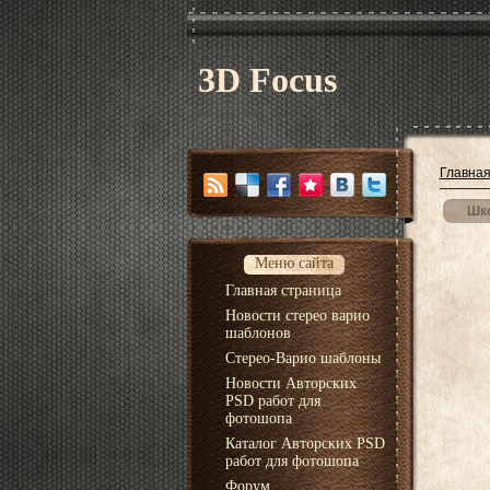
3D Focus
Главна
Шко
Меню сайта
Главная страница
Новости стерео варио
шаблонов
Стерео-Варио шаблоны
Новости Авторских
PSD работ для
фотошопа
Каталог Авторских PSD
работ для фотошопа
Форум