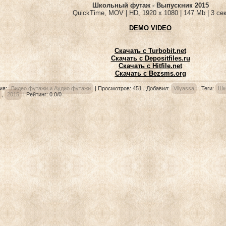
Школьный футаж - Выпускник 2015
QuickTime, MOV | HD, 1920 x 1080 | 147 Mb | 3 сек
DEMO VIDEO
Скачать с Turbobit.net
Скачать с Depositfiles.ru
Скачать с Hitfile.net
Скачать с Bezsms.org
ия
:
Видео футажи и Аудио футажи
|
Просмотров
: 451 |
Добавил
:
Vilyassa
|
Теги
:
Шк
,
2015
|
Рейтинг
:
0.0
/
0