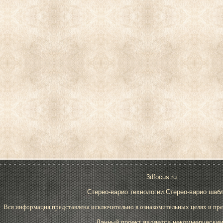
3dfocus.ru
Стерео-варио технологии.Стерео-варио шаб
Вся информация представлена исключительно в ознакомительных целях и пре
Данный проект является некоммерческим