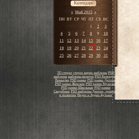
Календарь
«
Май 2015
»
ПН
ВТ
СР
ЧТ
ПТ
СБ
ВС
1
2
3
4
5
6
7
8
9
10
11
12
13
14
15
16
17
18
19
20
21
22
23
24
25
26
27
28
29
30
31
3D стерео
стерео варио шаблоны
PSD
шаблоны
шаблоны визиток
PSD Календари
Виньетки
PSD рамки
PSD рамки Детские
PSD рамки Женские
PSD рамки Мужские
PSD рамки Школьные
PSD рамки
Свадебные
PSD шаблоны Диптих, триптих
и полиптих
Видео и Аудио футажи