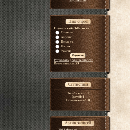
авторизация
Наш опрос
Оцените сайт 3dfocus.ru
Отлично
Хорошо
Неплохо
Плохо
Ужасно
Результаты
|
Архив опросов
Всего ответов:
53
Статистика
Онлайн всего:
1
Гостей:
1
Пользователей:
0
Архив записей
2013 Февраль