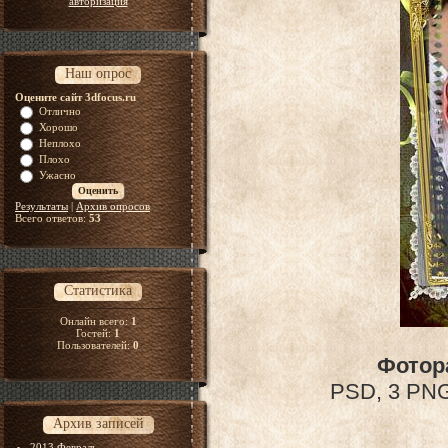
авторизация
Наш опрос
Оцените сайт 3dfocus.ru
Отлично
Хорошо
Неплохо
Плохо
Ужасно
Результаты
|
Архив опросов
Всего ответов:
53
Статистика
Онлайн всего:
1
Гостей:
1
Пользователей:
0
Фотора
PSD, 3 PNG 
Архив записей
2013 Февраль