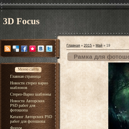
3D Focus
Главная
»
2015
»
Май
»
19
Рамка для фотошо
Меню сайта
Главная страница
Новости стерео варио
шаблонов
Стерео-Варио шаблоны
Новости Авторских
PSD работ для
фотошопа
Каталог Авторских PSD
работ для фотошопа
Форум