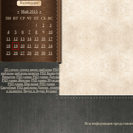
Календарь
«
Май 2015
»
ПН
ВТ
СР
ЧТ
ПТ
СБ
ВС
1
2
3
4
5
6
7
8
9
10
11
12
13
14
15
16
17
18
19
20
21
22
23
24
25
26
27
28
29
30
31
3D стерео
стерео варио шаблоны
PSD
шаблоны
шаблоны визиток
PSD Календари
Виньетки
PSD рамки
PSD рамки Детские
PSD рамки Женские
PSD рамки Мужские
PSD рамки Школьные
PSD рамки
Свадебные
PSD шаблоны Диптих, триптих
и полиптих
Видео и Аудио футажи
Вся информация представлен