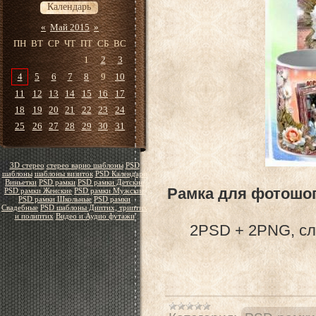
Календарь
«
Май 2015
»
ПН
ВТ
СР
ЧТ
ПТ
СБ
ВС
1
2
3
4
5
6
7
8
9
10
11
12
13
14
15
16
17
18
19
20
21
22
23
24
25
26
27
28
29
30
31
3D стерео
стерео варио шаблоны
PSD
шаблоны
шаблоны визиток
PSD Календари
Виньетки
PSD рамки
PSD рамки Детские
Рамка для фотошоп
PSD рамки Женские
PSD рамки Мужские
PSD рамки Школьные
PSD рамки
Свадебные
PSD шаблоны Диптих, триптих
и полиптих
Видео и Аудио футажи
2PSD + 2PNG, сло