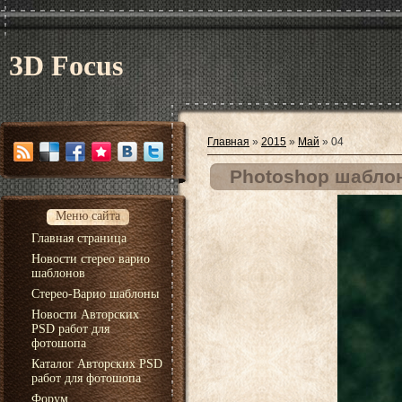
3D Focus
Главная
»
2015
»
Май
»
04
Photoshop шабло
Меню сайта
Главная страница
Новости стерео варио
шаблонов
Стерео-Варио шаблоны
Новости Авторских
PSD работ для
фотошопа
Каталог Авторских PSD
работ для фотошопа
Форум