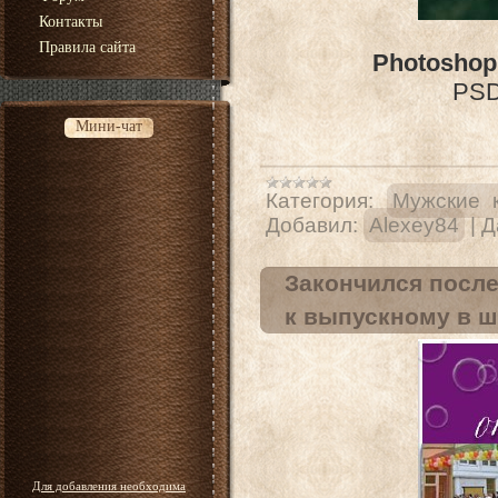
Контакты
Правила сайта
Photoshop
PSD 
Мини-чат
Категория:
Мужские 
Добавил:
Alexey84
|
Д
Закончился после
к выпускному в ш
Для добавления необходима