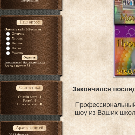
авторизация
Наш опрос
Оцените сайт 3dfocus.ru
Отлично
Хорошо
Неплохо
Плохо
Ужасно
Результаты
|
Архив опросов
Всего ответов:
53
Статистика
Закончился послед
Онлайн всего:
1
Гостей:
1
Профессиональный 
Пользователей:
0
шоу из Ваших школ
Архив записей
2013 Февраль