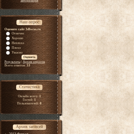
авторизация
Наш опрос
Оцените сайт 3dfocus.ru
Отлично
Хорошо
Неплохо
Плохо
Ужасно
Результаты
|
Архив опросов
Всего ответов:
53
Статистика
Онлайн всего:
1
Гостей:
1
Пользователей:
0
Архив записей
2013 Февраль