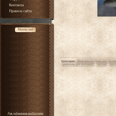
Контакты
Правила сайта
Мини-чат
Категория
:
Мужские костюмы для фото
шаблоны для фотошоп
,
летчик
,
кос
Для добавления необходима