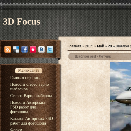
3D Focus
Главная
»
2015
»
Май
»
29
» Шаблон p
Шаблон psd - Летчик
Меню сайта
Главная страница
Новости стерео варио
шаблонов
Стерео-Варио шаблоны
Новости Авторских
PSD работ для
фотошопа
Каталог Авторских PSD
работ для фотошопа
Форум