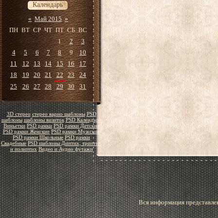
Календарь
«
Май 2015
»
ПН
ВТ
СР
ЧТ
ПТ
СБ
ВС
1
2
3
4
5
6
7
8
9
10
11
12
13
14
15
16
17
18
19
20
21
22
23
24
25
26
27
28
29
30
31
3D стерео
стерео варио шаблоны
PSD
шаблоны
шаблоны визиток
PSD Календари
Виньетки
PSD рамки
PSD рамки Детские
PSD рамки Женские
PSD рамки Мужские
PSD рамки Школьные
PSD рамки
Свадебные
PSD шаблоны Диптих, триптих
и полиптих
Видео и Аудио футажи
Вся информация представлен