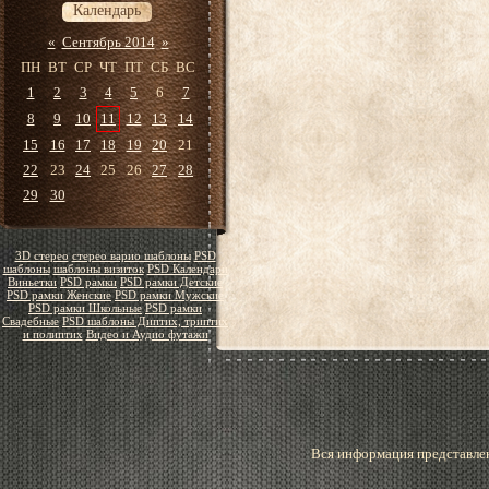
Календарь
«
Сентябрь 2014
»
ПН
ВТ
СР
ЧТ
ПТ
СБ
ВС
1
2
3
4
5
6
7
8
9
10
11
12
13
14
15
16
17
18
19
20
21
22
23
24
25
26
27
28
29
30
3D стерео
стерео варио шаблоны
PSD
шаблоны
шаблоны визиток
PSD Календари
Виньетки
PSD рамки
PSD рамки Детские
PSD рамки Женские
PSD рамки Мужские
PSD рамки Школьные
PSD рамки
Свадебные
PSD шаблоны Диптих, триптих
и полиптих
Видео и Аудио футажи
Вся информация представлен