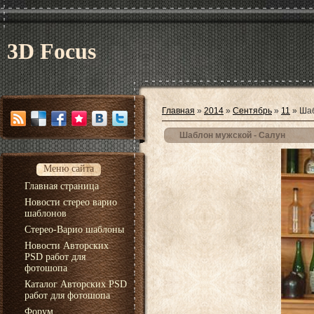
3D Focus
Главная
»
2014
»
Сентябрь
»
11
» Шаб
Шаблон мужской - Cалун
Меню сайта
Главная страница
Новости стерео варио
шаблонов
Стерео-Варио шаблоны
Новости Авторских
PSD работ для
фотошопа
Каталог Авторских PSD
работ для фотошопа
Форум