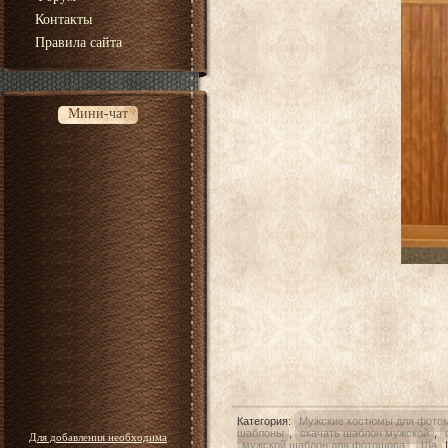
Контакты
Правила сайта
Мини-чат
Категория
:
Мужские костюмы для фото
шаблоны
,
скачать шаблон мужской
,
Для добавления необходима
мужской шаблон для фотошопа
,
Ша