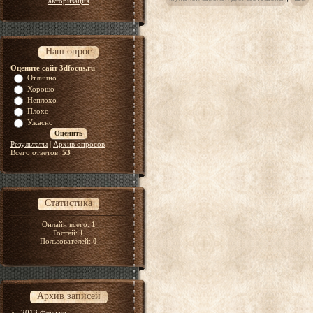
авторизация
Наш опрос
Оцените сайт 3dfocus.ru
Отлично
Хорошо
Неплохо
Плохо
Ужасно
Результаты
|
Архив опросов
Всего ответов:
53
Статистика
Онлайн всего:
1
Гостей:
1
Пользователей:
0
Архив записей
2013 Февраль