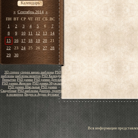
Календарь
«
Сентябрь 2014
»
ПН
ВТ
СР
ЧТ
ПТ
СБ
ВС
1
2
3
4
5
6
7
8
9
10
11
12
13
14
15
16
17
18
19
20
21
22
23
24
25
26
27
28
29
30
3D стерео
стерео варио шаблоны
PSD
шаблоны
шаблоны визиток
PSD Календари
Виньетки
PSD рамки
PSD рамки Детские
PSD рамки Женские
PSD рамки Мужские
PSD рамки Школьные
PSD рамки
Свадебные
PSD шаблоны Диптих, триптих
и полиптих
Видео и Аудио футажи
Вся информация представлен