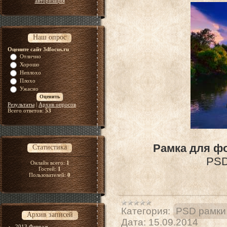
авторизация
Наш опрос
Оцените сайт 3dfocus.ru
Отлично
Хорошо
Неплохо
Плохо
Ужасно
Результаты
|
Архив опросов
Всего ответов:
53
Рамка для ф
Статистика
PSD 
Онлайн всего:
1
Гостей:
1
Пользователей:
0
Категория:
PSD рамки
Архив записей
Дата:
15.09.2014
2013 Февраль