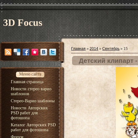
3D Focus
Главная
»
2014
»
Сентябрь
»
15
Детский клипарт 
Меню сайта
Главная страница
Новости стерео варио
шаблонов
Стерео-Варио шаблоны
Новости Авторских
PSD работ для
фотошопа
Каталог Авторских PSD
работ для фотошопа
Форум