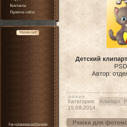
Контакты
Правила сайта
Мини-чат
Детский клипарт
PSD 
Автор: отде
Категория:
Клипарт 
15.09.2014
Рамка для фотомо
Для добавления необходима