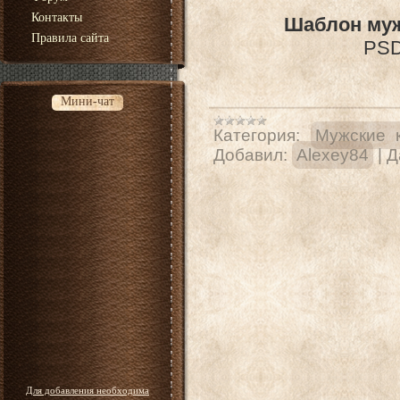
Контакты
Шаблон муж
Правила сайта
PSD 
Мини-чат
Категория:
Мужские 
Добавил:
Alexey84
|
Д
Для добавления необходима