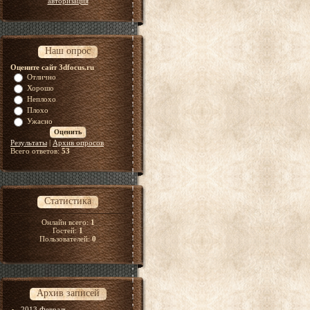
авторизация
Наш опрос
Оцените сайт 3dfocus.ru
Отлично
Хорошо
Неплохо
Плохо
Ужасно
Результаты
|
Архив опросов
Всего ответов:
53
Статистика
Онлайн всего:
1
Гостей:
1
Пользователей:
0
Архив записей
2013 Февраль