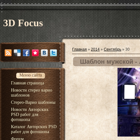
3D Focus
Главная
»
2014
»
Сентябрь
»
30
Шаблон мужской - 
Меню сайта
Главная страница
Новости стерео варио
шаблонов
Стерео-Варио шаблоны
Новости Авторских
PSD работ для
фотошопа
Каталог Авторских PSD
работ для фотошопа
Форум