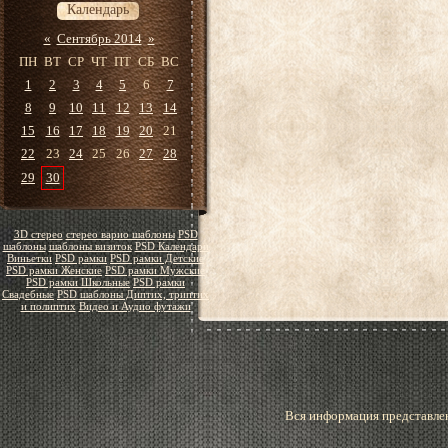
Календарь
«
Сентябрь 2014
»
ПН
ВТ
СР
ЧТ
ПТ
СБ
ВС
1
2
3
4
5
6
7
8
9
10
11
12
13
14
15
16
17
18
19
20
21
22
23
24
25
26
27
28
29
30
3D стерео
стерео варио шаблоны
PSD
шаблоны
шаблоны визиток
PSD Календари
Виньетки
PSD рамки
PSD рамки Детские
PSD рамки Женские
PSD рамки Мужские
PSD рамки Школьные
PSD рамки
Свадебные
PSD шаблоны Диптих, триптих
и полиптих
Видео и Аудио футажи
Вся информация представлен