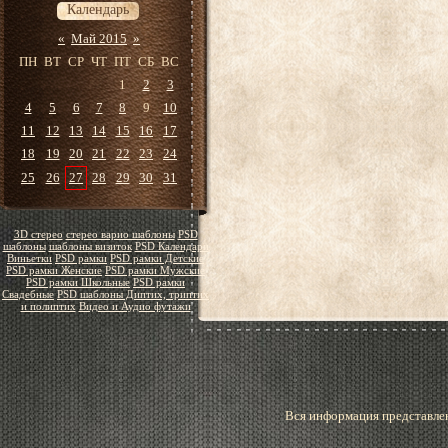
Календарь
«
Май 2015
»
ПН
ВТ
СР
ЧТ
ПТ
СБ
ВС
1
2
3
4
5
6
7
8
9
10
11
12
13
14
15
16
17
18
19
20
21
22
23
24
25
26
27
28
29
30
31
3D стерео
стерео варио шаблоны
PSD
шаблоны
шаблоны визиток
PSD Календари
Виньетки
PSD рамки
PSD рамки Детские
PSD рамки Женские
PSD рамки Мужские
PSD рамки Школьные
PSD рамки
Свадебные
PSD шаблоны Диптих, триптих
и полиптих
Видео и Аудио футажи
Вся информация представлен