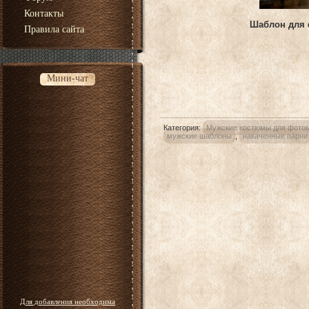
Контакты
Шаблон для 
Правила сайта
Мини-чат
Категория
:
Мужские костюмы для фото
мужские шаблоны
,
накаченные парни
Для добавления необходима