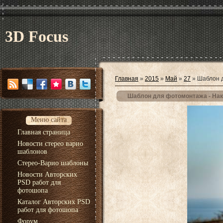
3D Focus
Главная
»
2015
»
Май
»
27
» Шаблон д
Шаблон для фотомонтажа - Нак
Меню сайта
Главная страница
Новости стерео варио
шаблонов
Стерео-Варио шаблоны
Новости Авторских
PSD работ для
фотошопа
Каталог Авторских PSD
работ для фотошопа
Форум