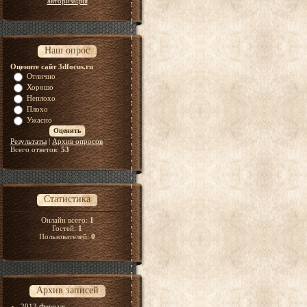
авторизация
Наш опрос
Оцените сайт 3dfocus.ru
Отлично
Хорошо
Неплохо
Плохо
Ужасно
Результаты
|
Архив опросов
Всего ответов:
53
Статистика
Онлайн всего:
1
Гостей:
1
Пользователей:
0
Архив записей
2013 Февраль