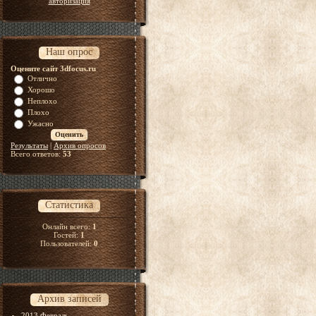
авторизация
Наш опрос
Оцените сайт 3dfocus.ru
Отлично
Хорошо
Неплохо
Плохо
Ужасно
Результаты
|
Архив опросов
Всего ответов:
53
Статистика
Онлайн всего:
1
Гостей:
1
Пользователей:
0
Архив записей
2013 Февраль