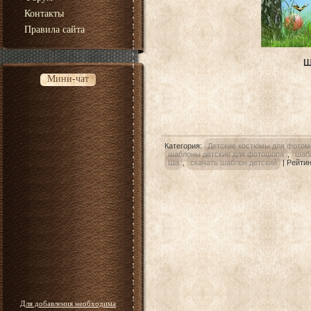
Контакты
Правила сайта
Ш
Мини-чат
Категория
:
Детские костюмы для фотом
шаблоны детские для фотошопа
,
шаб
Ша
,
скачать шаблон детский
|
Рейтин
Для добавления необходима