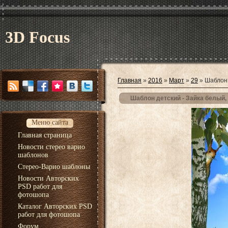
3D Focus
Главная
»
2016
»
Март
»
29
» Шаблон 
Шаблон детский - Зайка белый,
Меню сайта
Главная страница
Новости стерео варио
шаблонов
Стерео-Варио шаблоны
Новости Авторских
PSD работ для
фотошопа
Каталог Авторских PSD
работ для фотошопа
Форум