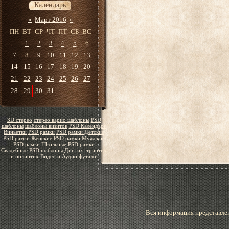
Календарь
«
Март 2016
»
ПН
ВТ
СР
ЧТ
ПТ
СБ
ВС
1
2
3
4
5
6
7
8
9
10
11
12
13
14
15
16
17
18
19
20
21
22
23
24
25
26
27
28
29
30
31
3D стерео
стерео варио шаблоны
PSD
шаблоны
шаблоны визиток
PSD Календари
Виньетки
PSD рамки
PSD рамки Детские
PSD рамки Женские
PSD рамки Мужские
PSD рамки Школьные
PSD рамки
Свадебные
PSD шаблоны Диптих, триптих
и полиптих
Видео и Аудио футажи
Вся информация представлен