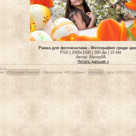
Рамка для фотомонтажа - Фотография среди цв
PSD | 2000x1500 | 300 dpi | 15 Мб
Автор: Alexey84
...
Читать дальше »
ия:
PSD рамки Женские
|
Просмотров:
408
|
Добавил:
Alexey84
|
Дата:
19.03.2016