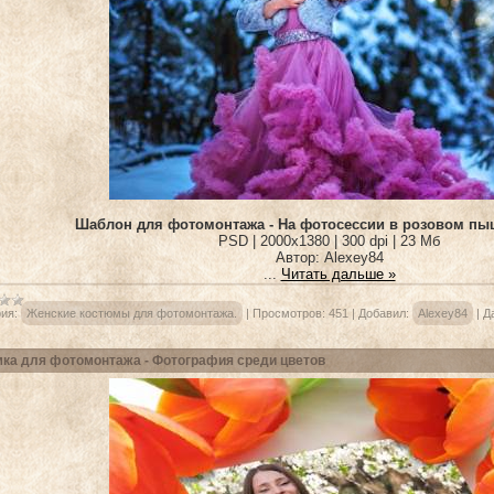
Шаблон для фотомонтажа - На фотосессии в розовом пы
PSD | 2000x1380 | 300 dpi | 23 Мб
Автор: Alexey84
...
Читать дальше »
ия:
Женские костюмы для фотомонтажа.
|
Просмотров:
451
|
Добавил:
Alexey84
|
Д
ка для фотомонтажа - Фотография среди цветов