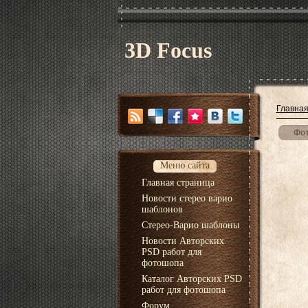
3D Focus
Главна
Фот
Меню сайта
Главная страница
Новости стерео варио
шаблонов
Стерео-Варио шаблоны
Новости Авторских
PSD работ для
фотошопа
Каталог Авторских PSD
работ для фотошопа
Форум