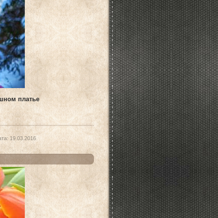
шном платье
ата:
19.03.2016