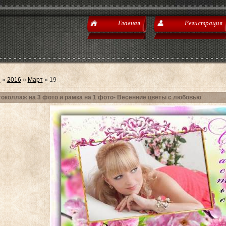
Главная
Регистрация
я
»
2016
»
Март
»
19
околлаж на 3 фото и рамка на 1 фото- Весенние цветы с любовью