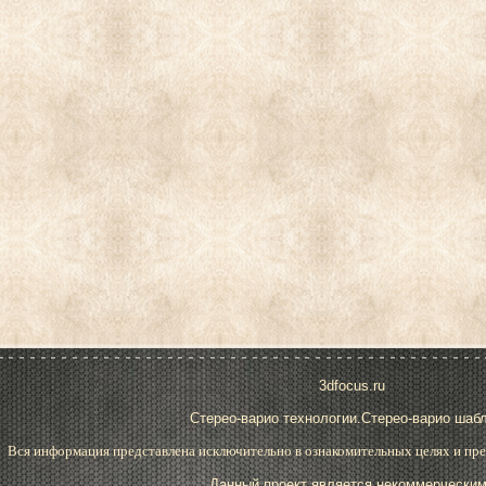
3dfocus.ru
Стерео-варио технологии.Стерео-варио шаб
Вся информация представлена исключительно в ознакомительных целях и пре
Данный проект является некоммерческим