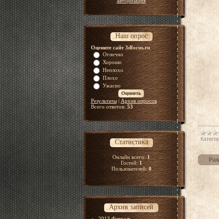
авторизация
Наш опрос
Оцените сайт 3dfocus.ru
Отлично
Хорошо
Неплохо
Плохо
Ужасно
Результаты
|
Архив опросов
Всего ответов:
53
Категор
Статистика
Онлайн всего:
1
Рам
Гостей:
1
Пользователей:
0
Архив записей
2013 Февраль