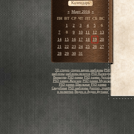
Календарь
«
Март 2016
»
ПН
ВТ
СР
ЧТ
ПТ
СБ
ВС
1
2
3
4
5
6
7
8
9
10
11
12
13
14
15
16
17
18
19
20
21
22
23
24
25
26
27
28
29
30
31
3D стерео
стерео варио шаблоны
PSD
шаблоны
шаблоны визиток
PSD Календари
Виньетки
PSD рамки
PSD рамки Детские
PSD рамки Женские
PSD рамки Мужские
PSD рамки Школьные
PSD рамки
Свадебные
PSD шаблоны Диптих, триптих
и полиптих
Видео и Аудио футажи