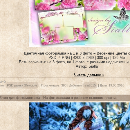
Цветочная фоторамка на 1 и 3 фото – Весенние цветы
PSD, 4 PNG | 4200 x 2969 | 300 dpi | 139 Mb
Есть варианты: на 3 фото, на 1 фото, с разными надписями и 
Автор: Sialla
...
Читать дальше »
ия:
PSD рамки Женские
|
Просмотров:
396
|
Добавил:
sia2015
|
Дата:
19.03.2016
лон для фотомонтажа - На фотосессии в розовом пышном платье