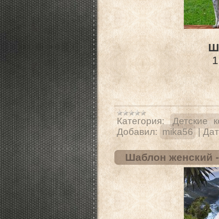
Ш
1
Категория:
Детские 
Добавил:
mika56
|
Дат
Шаблон женский -