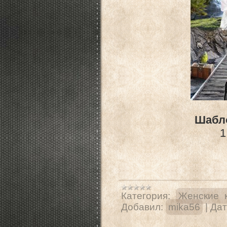
Шабло
1
Категория:
Женские 
Добавил:
mika56
|
Дат