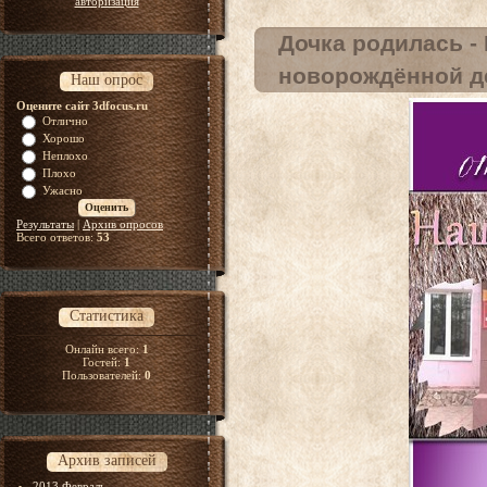
авторизация
Дочка родилась -
новорождённой д
Наш опрос
Оцените сайт 3dfocus.ru
Отлично
Хорошо
Неплохо
Плохо
Ужасно
Результаты
|
Архив опросов
Всего ответов:
53
Статистика
Онлайн всего:
1
Гостей:
1
Пользователей:
0
Архив записей
2013 Февраль