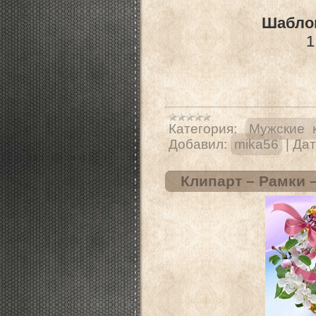
Шаблон
1
Категория:
Мужские 
Добавил:
mika56
|
Дат
Клипарт – Рамки 