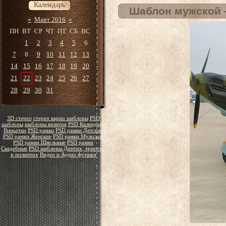
Календарь
Шаблон мужской 
«
Март 2016
»
ПН
ВТ
СР
ЧТ
ПТ
СБ
ВС
1
2
3
4
5
6
7
8
9
10
11
12
13
14
15
16
17
18
19
20
21
22
23
24
25
26
27
28
29
30
31
3D стерео
стерео варио шаблоны
PSD
шаблоны
шаблоны визиток
PSD Календари
Виньетки
PSD рамки
PSD рамки Детские
PSD рамки Женские
PSD рамки Мужские
PSD рамки Школьные
PSD рамки
Свадебные
PSD шаблоны Диптих, триптих
и полиптих
Видео и Аудио футажи