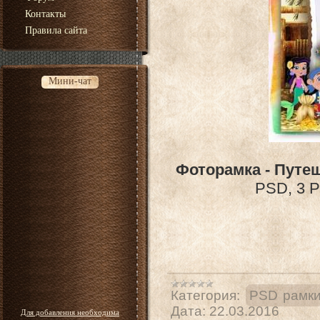
Контакты
Правила сайта
Мини-чат
Фоторамка - Путе
PSD, 3 P
Категория:
PSD рамки
Дата:
22.03.2016
Для добавления необходима