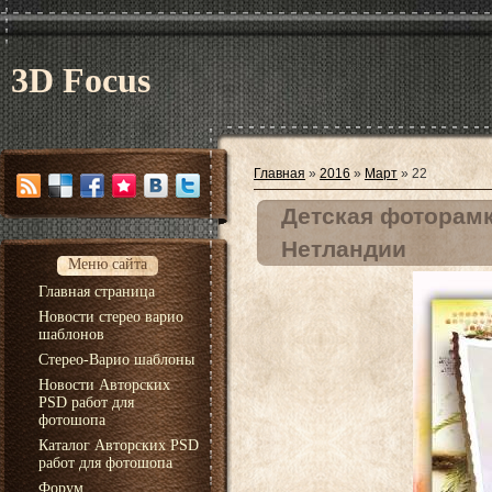
3D Focus
Главная
»
2016
»
Март
»
22
Детская фоторамк
Нетландии
Меню сайта
Главная страница
Новости стерео варио
шаблонов
Стерео-Варио шаблоны
Новости Авторских
PSD работ для
фотошопа
Каталог Авторских PSD
работ для фотошопа
Форум