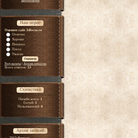
авторизация
Наш опрос
Оцените сайт 3dfocus.ru
Отлично
Хорошо
Неплохо
Плохо
Ужасно
Результаты
|
Архив опросов
Всего ответов:
53
Статистика
Онлайн всего:
1
Гостей:
1
Пользователей:
0
Архив записей
2013 Февраль