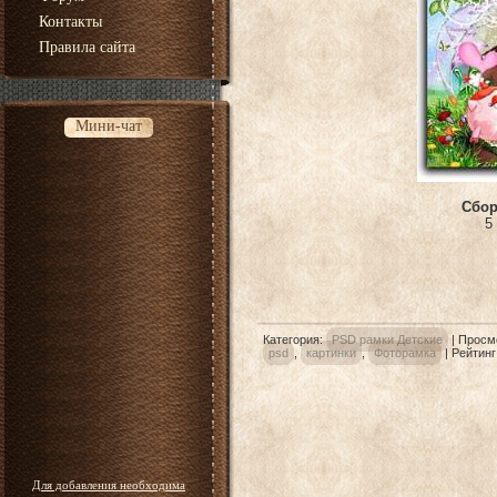
Контакты
Правила сайта
Мини-чат
Сбор
5
Категория
:
PSD рамки Детские
|
Просм
psd
,
картинки
,
Фоторамка
|
Рейтинг
Для добавления необходима