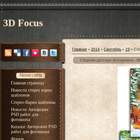
3D Focus
Главная
»
2014
»
Сентябрь
»
19
» Сбо
Сборник детских фоторамок - 
Меню сайта
Главная страница
Новости стерео варио
шаблонов
Стерео-Варио шаблоны
Новости Авторских
PSD работ для
фотошопа
Каталог Авторских PSD
работ для фотошопа
Форум