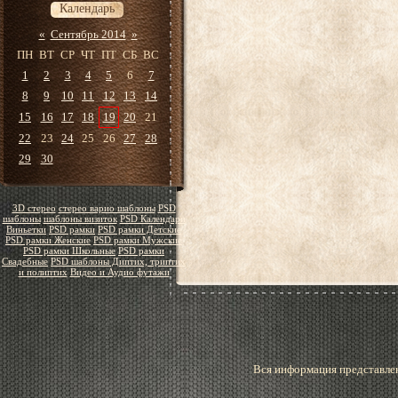
Календарь
«
Сентябрь 2014
»
ПН
ВТ
СР
ЧТ
ПТ
СБ
ВС
1
2
3
4
5
6
7
8
9
10
11
12
13
14
15
16
17
18
19
20
21
22
23
24
25
26
27
28
29
30
3D стерео
стерео варио шаблоны
PSD
шаблоны
шаблоны визиток
PSD Календари
Виньетки
PSD рамки
PSD рамки Детские
PSD рамки Женские
PSD рамки Мужские
PSD рамки Школьные
PSD рамки
Свадебные
PSD шаблоны Диптих, триптих
и полиптих
Видео и Аудио футажи
Вся информация представлен