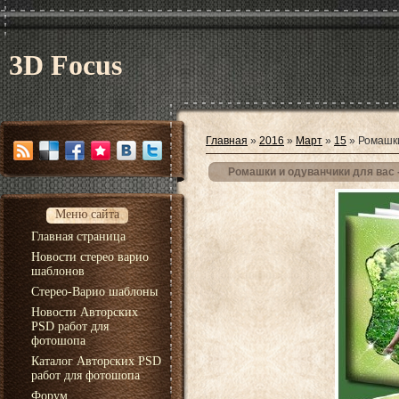
3D Focus
Главная
»
2016
»
Март
»
15
» Ромашки
Ромашки и одуванчики для вас
Меню сайта
Главная страница
Новости стерео варио
шаблонов
Стерео-Варио шаблоны
Новости Авторских
PSD работ для
фотошопа
Каталог Авторских PSD
работ для фотошопа
Форум