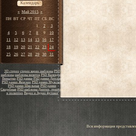
Календарь
«
Май 2015
»
ПН
ВТ
СР
ЧТ
ПТ
СБ
ВС
1
2
3
4
5
6
7
8
9
10
11
12
13
14
15
16
17
18
19
20
21
22
23
24
25
26
27
28
29
30
31
3D стерео
стерео варио шаблоны
PSD
шаблоны
шаблоны визиток
PSD Календари
Виньетки
PSD рамки
PSD рамки Детские
PSD рамки Женские
PSD рамки Мужские
PSD рамки Школьные
PSD рамки
Свадебные
PSD шаблоны Диптих, триптих
и полиптих
Видео и Аудио футажи
Вся информация представлен