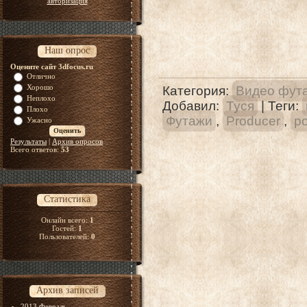
авторизация
Наш опрос
Оцените сайт 3dfocus.ru
Отлично
Хорошо
Категория
:
Видео фут
Неплохо
Добавил
:
Туся
|
Теги
:
Плохо
Футажи
,
Producer
,
р
Ужасно
Результаты
|
Архив опросов
Всего ответов:
53
Статистика
Онлайн всего:
1
Гостей:
1
Пользователей:
0
Архив записей
2013 Февраль