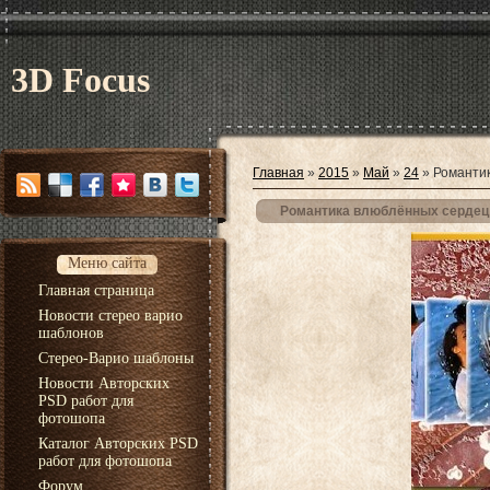
3D Focus
Главная
»
2015
»
Май
»
24
» Романтик
Романтика влюблённых сердец 
Меню сайта
Главная страница
Новости стерео варио
шаблонов
Стерео-Варио шаблоны
Новости Авторских
PSD работ для
фотошопа
Каталог Авторских PSD
работ для фотошопа
Форум