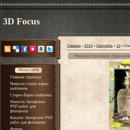
3D Focus
Главная
»
2014
»
Сентябрь
»
10
» Рам
Рамка для фотошоп - Один осен
Меню сайта
Главная страница
Новости стерео варио
шаблонов
Стерео-Варио шаблоны
Новости Авторских
PSD работ для
фотошопа
Каталог Авторских PSD
работ для фотошопа
Форум