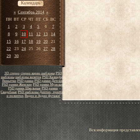
Календарь
«
Сентябрь 2014
»
ПН
ВТ
СР
ЧТ
ПТ
СБ
ВС
1
2
3
4
5
6
7
8
9
10
11
12
13
14
15
16
17
18
19
20
21
22
23
24
25
26
27
28
29
30
3D стерео
стерео варио шаблоны
PSD
шаблоны
шаблоны визиток
PSD Календари
Виньетки
PSD рамки
PSD рамки Детские
PSD рамки Женские
PSD рамки Мужские
PSD рамки Школьные
PSD рамки
Свадебные
PSD шаблоны Диптих, триптих
и полиптих
Видео и Аудио футажи
Вся информация представлен