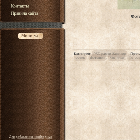
Контакты
Правила сайта
Фото
Мини-чат
Категория
:
PSD рамки Женские
|
Прос
осень
,
фотошоп
,
картинки
,
Фотор
Для добавления необходима