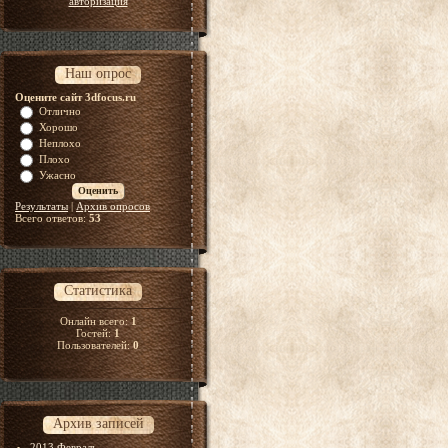
авторизация
Наш опрос
Оцените сайт 3dfocus.ru
Отлично
Хорошо
Неплохо
Плохо
Ужасно
Результаты
|
Архив опросов
Всего ответов:
53
Статистика
Онлайн всего:
1
Гостей:
1
Пользователей:
0
Архив записей
2013 Февраль