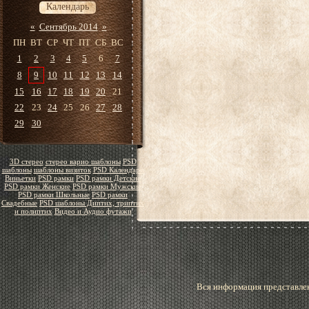
Календарь
«
Сентябрь 2014
»
ПН
ВТ
СР
ЧТ
ПТ
СБ
ВС
1
2
3
4
5
6
7
8
9
10
11
12
13
14
15
16
17
18
19
20
21
22
23
24
25
26
27
28
29
30
3D стерео
стерео варио шаблоны
PSD
шаблоны
шаблоны визиток
PSD Календари
Виньетки
PSD рамки
PSD рамки Детские
PSD рамки Женские
PSD рамки Мужские
PSD рамки Школьные
PSD рамки
Свадебные
PSD шаблоны Диптих, триптих
и полиптих
Видео и Аудио футажи
Вся информация представлен