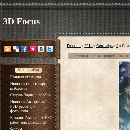
3D Focus
Главная
»
2014
»
Сентябрь
»
9
» Рамк
Рамка для фотографий - Ты - м
Меню сайта
Главная страница
Новости стерео варио
шаблонов
Стерео-Варио шаблоны
Новости Авторских
PSD работ для
фотошопа
Каталог Авторских PSD
работ для фотошопа
Форум