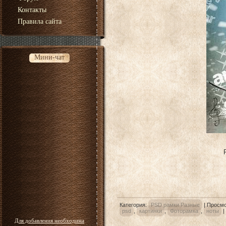
Контакты
Правила сайта
Мини-чат
Категория
:
PSD рамки Разные
|
Просмо
psd
,
картинки
,
Фоторамка
,
ноты
|
Для добавления необходима