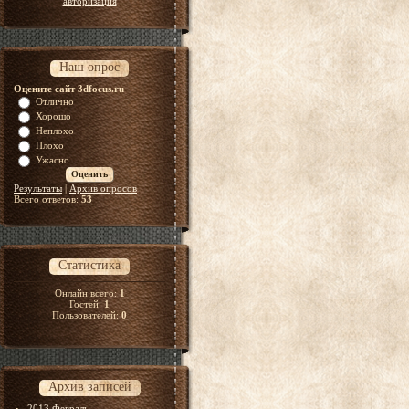
авторизация
Наш опрос
Оцените сайт 3dfocus.ru
Отлично
Хорошо
Неплохо
Плохо
Ужасно
Результаты
|
Архив опросов
Всего ответов:
53
Статистика
Онлайн всего:
1
Гостей:
1
Пользователей:
0
Архив записей
2013 Февраль