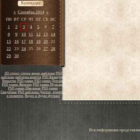
Календарь
«
Сентябрь 2014
»
ПН
ВТ
СР
ЧТ
ПТ
СБ
ВС
1
2
3
4
5
6
7
8
9
10
11
12
13
14
15
16
17
18
19
20
21
22
23
24
25
26
27
28
29
30
3D стерео
стерео варио шаблоны
PSD
шаблоны
шаблоны визиток
PSD Календари
Виньетки
PSD рамки
PSD рамки Детские
PSD рамки Женские
PSD рамки Мужские
PSD рамки Школьные
PSD рамки
Свадебные
PSD шаблоны Диптих, триптих
и полиптих
Видео и Аудио футажи
Вся информация представлен