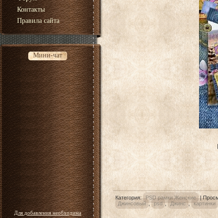
Контакты
Правила сайта
Мини-чат
Категория
:
PSD рамки Женские
|
Прос
Джинсовый
,
psd
,
Джинс
,
картинки
Для добавления необходима