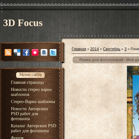
3D Focus
Главная
»
2014
»
Сентябрь
»
3
» Рамк
Рамка для фотографий - Мой д
Меню сайта
Главная страница
Новости стерео варио
шаблонов
Стерео-Варио шаблоны
Новости Авторских
PSD работ для
фотошопа
Каталог Авторских PSD
работ для фотошопа
Форум