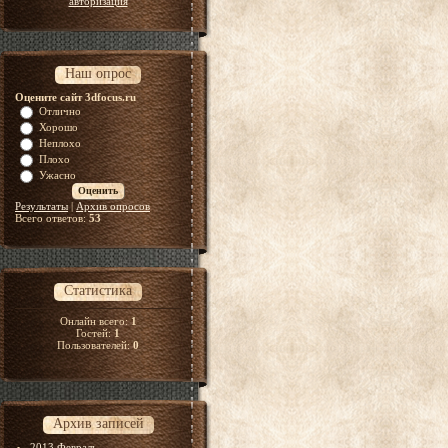
авторизация
Наш опрос
Оцените сайт 3dfocus.ru
Отлично
Хорошо
Неплохо
Плохо
Ужасно
Результаты
|
Архив опросов
Всего ответов:
53
Статистика
Онлайн всего:
1
Гостей:
1
Пользователей:
0
Архив записей
2013 Февраль