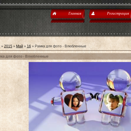
Главная
Регистрация
я
»
2015
»
Май
»
16
» Рамка для фото - Влюбленные
ка для фото - Влюбленные