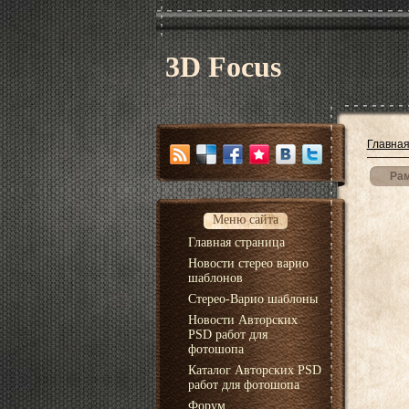
3D Focus
Главна
Рам
Меню сайта
Главная страница
Новости стерео варио
шаблонов
Стерео-Варио шаблоны
Новости Авторских
PSD работ для
фотошопа
Каталог Авторских PSD
работ для фотошопа
Форум