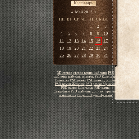
Календарь
«
Май 2015
»
ПН
ВТ
СР
ЧТ
ПТ
СБ
ВС
1
2
3
4
5
6
7
8
9
10
11
12
13
14
15
16
17
18
19
20
21
22
23
24
25
26
27
28
29
30
31
3D стерео
стерео варио шаблоны
PSD
шаблоны
шаблоны визиток
PSD Календари
Виньетки
PSD рамки
PSD рамки Детские
PSD рамки Женские
PSD рамки Мужские
PSD рамки Школьные
PSD рамки
Свадебные
PSD шаблоны Диптих, триптих
и полиптих
Видео и Аудио футажи