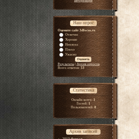
авторизация
Наш опрос
Оцените сайт 3dfocus.ru
Отлично
Хорошо
Неплохо
Плохо
Ужасно
Результаты
|
Архив опросов
Всего ответов:
53
Статистика
Онлайн всего:
1
Гостей:
1
Пользователей:
0
Архив записей
2013 Февраль