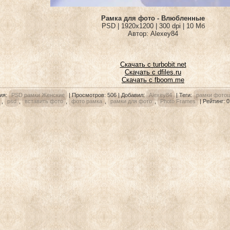
Рамка для фото - Влюбленные
PSD | 1920x1200 | 300 dpi | 10 Мб
Автор: Alexey84
Скачать с turbobit.net
Скачать с dfiles.ru
Скачать с fboom.me
ия
:
PSD рамки Женские
|
Просмотров
: 506 |
Добавил
:
Alexey84
|
Теги
:
рамки фото
,
psd
,
вставить фото
,
фото рамка
,
рамки для фото
,
Photo Frames
|
Рейтинг
:
0