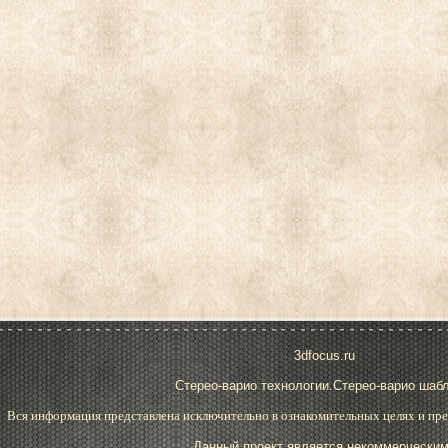
3dfocus.ru
Стерео-варио технологии.Стерео-варио шаб
Вся информация представлена исключительно в ознакомительных целях и пре
Данный проект является некоммерческим