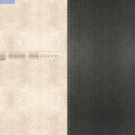
шоп
,
photoshop
,
рамка
.0
/
0