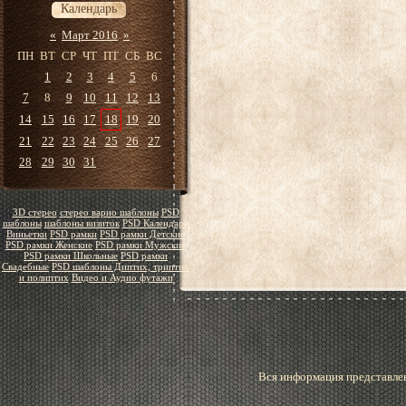
Календарь
«
Март 2016
»
ПН
ВТ
СР
ЧТ
ПТ
СБ
ВС
1
2
3
4
5
6
7
8
9
10
11
12
13
14
15
16
17
18
19
20
21
22
23
24
25
26
27
28
29
30
31
3D стерео
стерео варио шаблоны
PSD
шаблоны
шаблоны визиток
PSD Календари
Виньетки
PSD рамки
PSD рамки Детские
PSD рамки Женские
PSD рамки Мужские
PSD рамки Школьные
PSD рамки
Свадебные
PSD шаблоны Диптих, триптих
и полиптих
Видео и Аудио футажи
Вся информация представлен