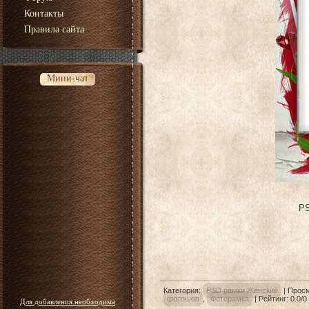
Контакты
Правила сайта
Мини-чат
PS
Категория
:
PSD рамки Женские
|
Прос
фотошоп
,
Фоторамка
|
Рейтинг
:
0.0
/
0
Для добавления необходима