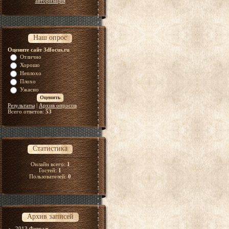
авторизация
Наш опрос
Оцените сайт 3dfocus.ru
Отлично
Хорошо
Неплохо
Плохо
Ужасно
Результаты
|
Архив опросов
Всего ответов:
53
Статистика
Онлайн всего:
1
Гостей:
1
Пользователей:
0
Архив записей
2013 Февраль