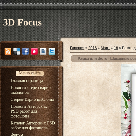
3D Focus
Главная
»
2016
»
Март
»
18
» Рамка д
Рамка для фото - Шикарные ро
Меню сайта
Главная страница
Новости стерео варио
шаблонов
Стерео-Варио шаблоны
Новости Авторских
PSD работ для
фотошопа
Каталог Авторских PSD
работ для фотошопа
Форум