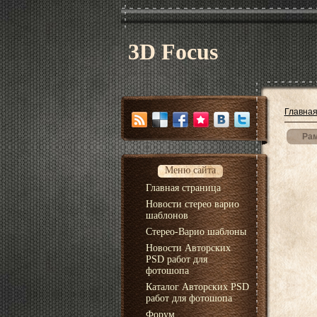
3D Focus
Главна
Рам
Меню сайта
Главная страница
Новости стерео варио
шаблонов
Стерео-Варио шаблоны
Новости Авторских
PSD работ для
фотошопа
Каталог Авторских PSD
работ для фотошопа
Форум