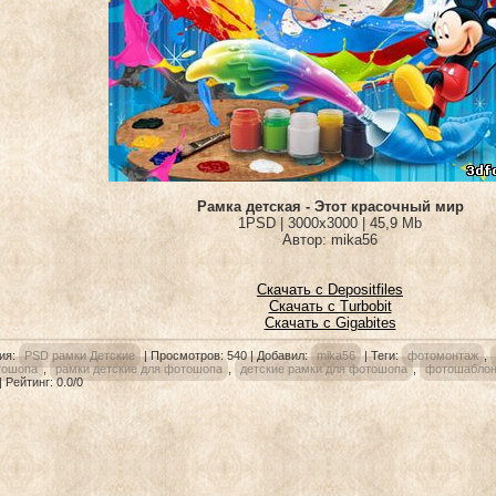
Рамка детская - Этот красочный мир
1PSD | 3000х3000 | 45,9 Mb
Автор: mika56
Скачать с Depositfiles
Скачать с Turbobit
Скачать с Gigabites
ия
:
PSD рамки Детские
|
Просмотров
: 540 |
Добавил
:
mika56
|
Теги
:
фотомонтаж
,
тошопа
,
рамки детские для фотошопа
,
детские рамки для фотошопа
,
фотошабло
|
Рейтинг
:
0.0
/
0