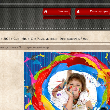
Главная
Регистрация
я
»
2014
»
Сентябрь
»
11
» Рамка детская - Этот красочный мир
ка детская - Этот красочный мир