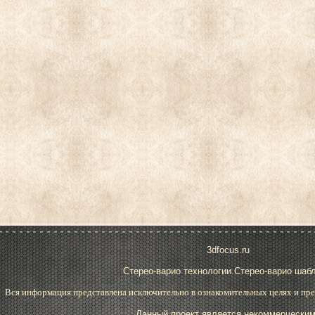
3dfocus.ru
Стерео-варио технологии.Стерео-варио шаб
Вся информация представлена исключительно в ознакомительных целях и пре
Данный проект является некоммерческим