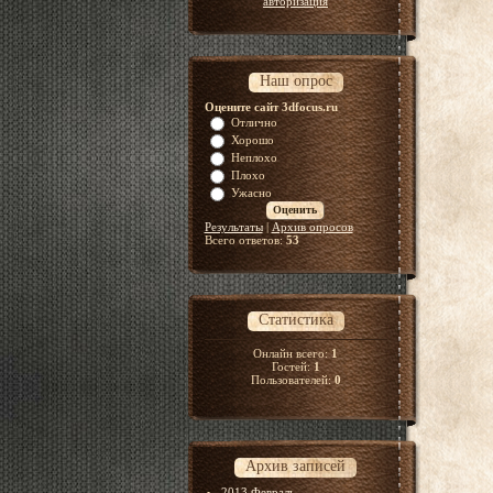
авторизация
Наш опрос
Оцените сайт 3dfocus.ru
Отлично
Хорошо
Неплохо
Плохо
Ужасно
Результаты
|
Архив опросов
Всего ответов:
53
Статистика
Онлайн всего:
1
Гостей:
1
Пользователей:
0
Архив записей
2013 Февраль