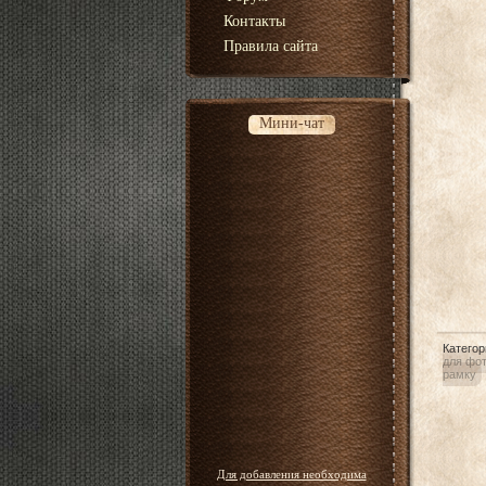
Контакты
Правила сайта
Мини-чат
Категор
для фо
рамку
Для добавления необходима