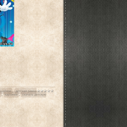
шаблон
,
детская рамка
н
,
картинки
,
скачать детскую