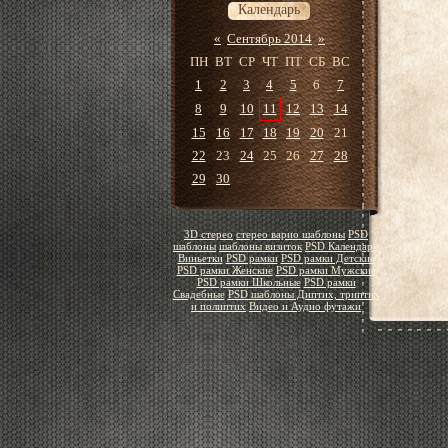
Календарь
«
Сентябрь 2014
»
ПН
ВТ
СР
ЧТ
ПТ
СБ
ВС
1
2
3
4
5
6
7
8
9
10
11
12
13
14
15
16
17
18
19
20
21
22
23
24
25
26
27
28
29
30
3D стерео
стерео варио шаблоны
PSD
шаблоны
шаблоны визиток
PSD Календари
Виньетки
PSD рамки
PSD рамки Детские
PSD рамки Женские
PSD рамки Мужские
PSD рамки Школьные
PSD рамки
Свадебные
PSD шаблоны Диптих, триптих
и полиптих
Видео и Аудио футажи