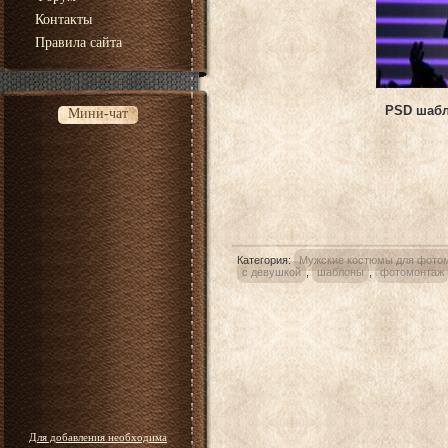
Контакты
Правила сайта
PSD шабл
Мини-чат
Категория
:
Мужские костюмы для фото
с девушкой
,
шаблоны
,
фотомонтаж
Для добавления необходима