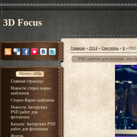
3D Focus
Главная
»
2014
»
Сентябрь
»
8
» PSD 
PSD шаблон для мужчин - На сц
Меню сайта
Главная страница
Новости стерео варио
шаблонов
Стерео-Варио шаблоны
Новости Авторских
PSD работ для
фотошопа
Каталог Авторских PSD
работ для фотошопа
Форум