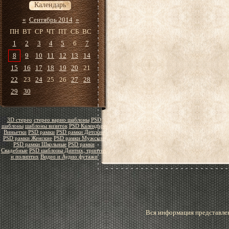
Календарь
«
Сентябрь 2014
»
ПН
ВТ
СР
ЧТ
ПТ
СБ
ВС
1
2
3
4
5
6
7
8
9
10
11
12
13
14
15
16
17
18
19
20
21
22
23
24
25
26
27
28
29
30
3D стерео
стерео варио шаблоны
PSD
шаблоны
шаблоны визиток
PSD Календари
Виньетки
PSD рамки
PSD рамки Детские
PSD рамки Женские
PSD рамки Мужские
PSD рамки Школьные
PSD рамки
Свадебные
PSD шаблоны Диптих, триптих
и полиптих
Видео и Аудио футажи
Вся информация представлен