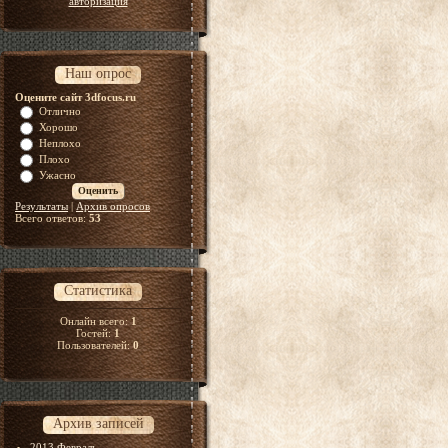
авторизация
Наш опрос
Оцените сайт 3dfocus.ru
Отлично
Хорошо
Неплохо
Плохо
Ужасно
Результаты
|
Архив опросов
Всего ответов:
53
Статистика
Онлайн всего:
1
Гостей:
1
Пользователей:
0
Архив записей
2013 Февраль